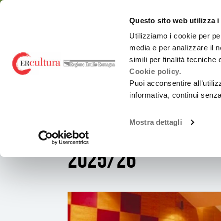
Torna
Cerca
Salta
Salta
alla
nel
ai
al
emiliaromagnacultur
Questo sito web utilizza i
home
sito
contenuti
menu
page
principale
Utilizziamo i cookie per pe
media e per analizzare il n
simili per finalità tecniche
Cookie policy.
Puoi acconsentire all’utili
informativa, continui senz
TEATRO DIEGO FABBRI DI FORLÌ - STAGIONE 2025/26
Mostra dettagli
Teatro Diego Fabbri
2025/26