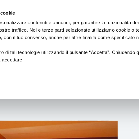
Regione
Spettacolo
a/
Emilia
 cookie
a
Romagna
cura
rsonalizzare contenuti e annunci, per garantire la funzionalità dei
di
ostro traffico. Noi e terze parti selezionate utilizziamo cookie o 
Assessorato
Home EN
 e, con il tuo consenso, anche per altre finalità come specificato n
Cultura
e
Paesaggio
zzo di tali tecnologie utilizzando il pulsante “Accetta”. Chiudendo 
a accettare.
 di Forlì - Stagione