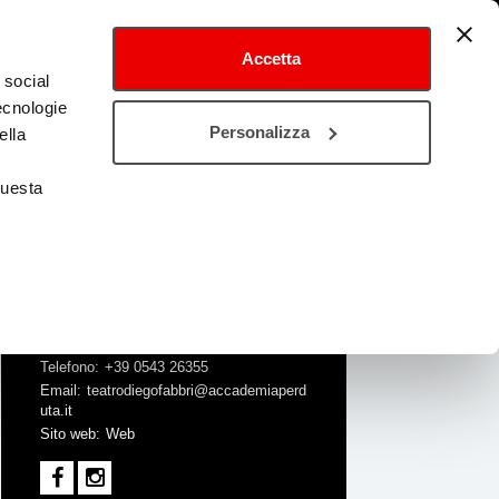
Accetta
 social
tecnologie
Personalizza
ella
questa
Contatti
Telefono
+39 0543 26355
Email
teatrodiegofabbri@accademiaperd
uta.it
Sito web
Web