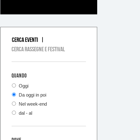
Cerca eventi
COSA
Cerca rassegne e festival
QUANDO
Oggi
Da oggi in poi
Nel week-end
dal - al