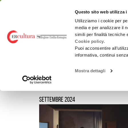
Torna
Cerca
Salta
Salta
alla
nel
ai
al
emiliaromagnacultur
Questo sito web utilizza i
home
sito
contenuti
menu
page
principale
Utilizziamo i cookie per pe
media e per analizzare il n
Chi siamo
Osservatorio
simili per finalità tecniche
Cookie policy.
Puoi acconsentire all’utili
informativa, continui senz
EVENTI E NEWS
NOTIZIE
Spettacolo dal
Chi siamo
vivo
Notizie
Mostra dettagli
Promozione
Monitoraggi periodici
attività Culturali e
Carnevali storici
Studi e ricerche
Promozione
culturale
Report annuali -
settembre 2024
all’estero
Archivio
OrangePapERs