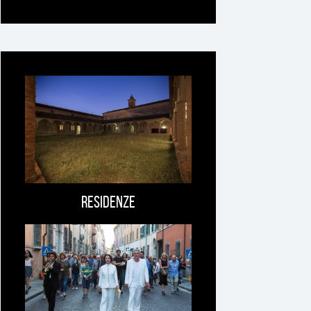
Ti
può
interessare
Residenze