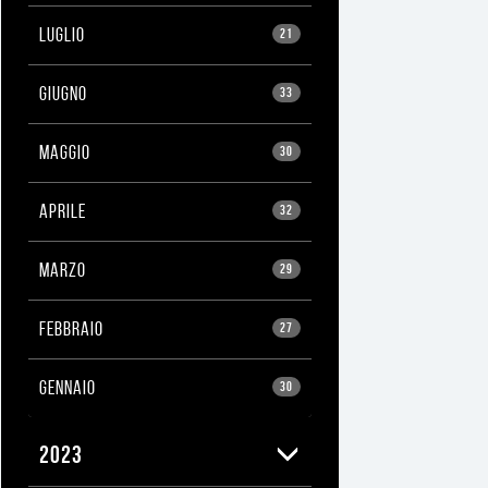
LUGLIO
21
GIUGNO
33
MAGGIO
30
APRILE
32
MARZO
29
FEBBRAIO
27
GENNAIO
30
2023