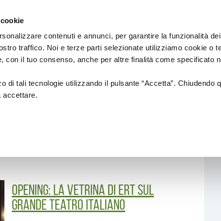
Regione
Spettacolo
a/
Emilia
 cookie
a
Romagna
cura
rsonalizzare contenuti e annunci, per garantire la funzionalità dei
di
ostro traffico. Noi e terze parti selezionate utilizziamo cookie o 
Assessorato
Finanziamenti
Sistema dello spettaco
 e, con il tuo consenso, anche per altre finalità come specificato n
Cultura
e
Paesaggio
zzo di tali tecnologie utilizzando il pulsante “Accetta”. Chiudendo 
a accettare.
Bandi
Enti partecipati
L.R. 13/99
Produzione e distribuzione
L. R. 21/23
Circuiti e coordinamenti
L.R. 2/18
Teatri di tradizione
Opening: la vetrina di ERT sul
La nuova Legge Quadro
Festival e Rassegne
sulla Cultura si
grande teatro italiano
costruisce insieme
Residenze 2025-2027