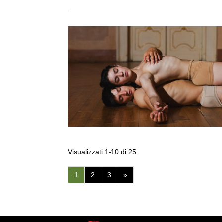
Visualizzati 1-10 di 25
(pagina
1
2
3
»
corrente)