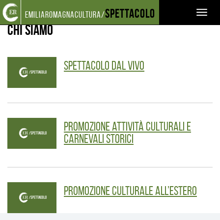
Torna
Cerca
Salta
Salta
Spettacolo
CHI SIAMO
Toggl
emiliaromagnacultura/
alla
nel
ai
al
home
sito
contenuti
menu
Chi siamo
naviga
page
principale
Spettacolo dal vivo
Promozione attività Culturali e
Carnevali storici
Promozione culturale all’estero