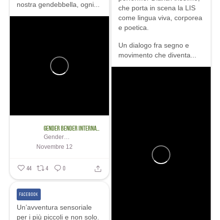
nostra gendebbella, ogni...
che porta in scena la LIS
come lingua viva, corporea
e poetica.
Un dialogo fra segno e
movimento che diventa...
Gender Bender International Festival
Gender Bender International Festival
Novembre 12
44
4
0
FACEBOOK
Un’avventura sensoriale
per i più piccoli e non solo.