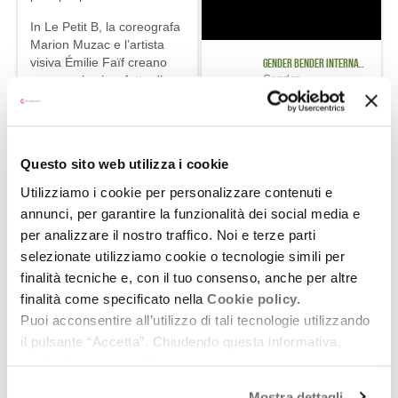
In Le Petit B, la coreografa
Marion Muzac e l’artista
visiva Émilie Faïf creano
Gender Bender International Festival
Gender Bender International Festival
uno spazio vivo, fatto di
Novembre 5
suoni, forme e materiali
che si trasformano al ritmo
del Bolero di Ravel.
I...
5
1
0
Questo sito web utilizza i cookie
FACEBOOK
Utilizziamo i cookie per personalizzare contenuti e
PAROLE SUONATE -
annunci, per garantire la funzionalità dei social media e
Abusivismo edilizio ed
per analizzare il nostro traffico. Noi e terze parti
epopee wagneriane.
selezionate utilizziamo cookie o tecnologie simili per
Ricevete il vocabolario di
finalità tecniche e, con il tuo consenso, anche per altre
Chorus direttamente a
finalità come specificato nella
Cookie policy.
casa vostra, inserendo la
Puoi acconsentire all’utilizzo di tali tecnologie utilizzando
mail nell'apposito spazio a
il pulsante “Accetta”. Chiudendo questa informativa,
pie' pagin di questo link!
continui senza accettare.
Mostra dettagli