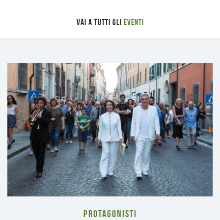
Vai a tutti gli
Eventi
Ti
può
interessare
PROTAGONISTI