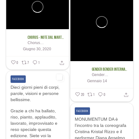
Chorus - Note dal Martini per Bologna
Chorus - Note dal Martini per Bologna
Giugno 30, 2020
0
7
1
Gender Bender International Festival
Gender Bender International Festival
FACEBOOK
Gennaio 14
Dieci giorni pieni di corpi,
parole, visioni e persone
20
1
0
bellissime.
Grazie a chi ha ballato,
FACEBOOK
riso, pianto, applaudito,
MONUMENTUM DA è
lavorato, improvvisato e
l’incontro tra la coreografa
reso speciale questa
Cristina Kristal Rizzo e il
edizione.
Siete voi la
performer Diana Anselmo,