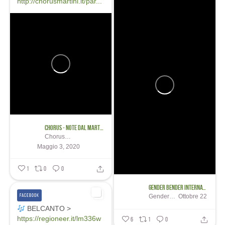
http://chorusmartini.it/par...
Chorus - Note dal Martini per Bologna
Chorus - Note dal Martini per Bologna
Maggio 3, 2020
1
0
0
Gender Bender International Festival
FACEBOOK
Gender Bender International Festival
Ottobre 22
BELCANTO >
https://regioneer.it/lm336w
6
1
0