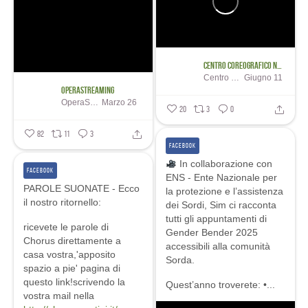
Centro Coreografico Nazionale / Aterballetto
Centro Coreografico Nazionale / Aterballetto
Giugno 11
OperaStreaming
OperaStreaming
Marzo 26
20
3
0
82
11
3
FACEBOOK
In collaborazione con
FACEBOOK
ENS - Ente Nazionale per
PAROLE SUONATE - Ecco
la protezione e l’assistenza
il nostro ritornello:
dei Sordi, Sim ci racconta
tutti gli appuntamenti di
ricevete le parole di
Gender Bender 2025
Chorus direttamente a
accessibili alla comunità
casa vostra,'apposito
Sorda.
spazio a pie' pagina di
questo link!scrivendo la
Quest’anno troverete:
•...
vostra mail nella