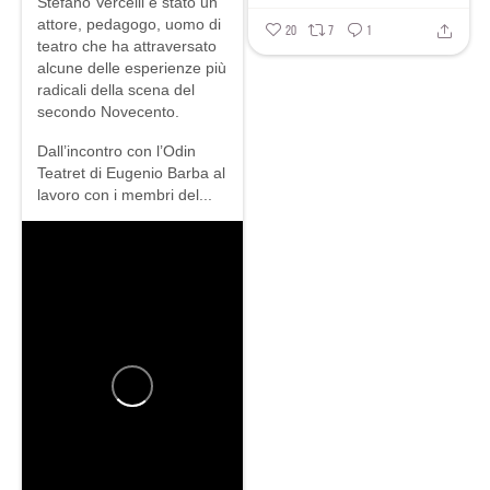
Stefano Vercelli è stato un
attore, pedagogo, uomo di
20
7
1
teatro che ha attraversato
alcune delle esperienze più
radicali della scena del
secondo Novecento.
Dall’incontro con l’Odin
Teatret di Eugenio Barba al
lavoro con i membri del...