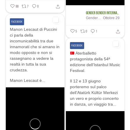
88
7
0
Gender Bender International Festival
Gender Bender International Festival
Ottobre 29
FACEBOOK
Manon Lescaut di Puccini
5
0
1
ci parla della
incomunicabilità tra due
FACEBOOK
innamorati che si amano in
modo opposto e non si
Aterballetto
rassegnano a vedere la
protagonista della 54ª
realtà in tutta la sua
edizione dell’Istanbul Music
crudezza.
Festival.
Manon Lescaut è...
Il 12 e 13 giugno
porteremo sul palco
dell’Atatürk Kültür Merkezi
un vero e proprio concerto
in danza, un viaggio tra...