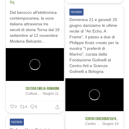
6q
Dal barocco all'elettronica
FACEBOOK
contemporanea, la voce
Domenica 21 e giovedì 25
italiana attraversa tre
giugno danziamo le ultime
secoli di storia
Torna dal 16
recite di "An Echo, A
settembre al 12 novembre
Frame", il passo a due di
Modena Belcanto...
Philippe Kratz creato per la
mostra "I preferiti di
Marino", curata dalla
Fondazione Golinelli al
Centro Arti e Scienze
Golinelli a Bologna.
...
Cultura Emilia-Romagna
Cultura Emilia-Romagna
Giugno 11
2
4
0
Centro Coreografico Nazionale / Aterballetto
FACEBOOK
Centro Coreografico Nazionale / Aterballetto
Giugno 10