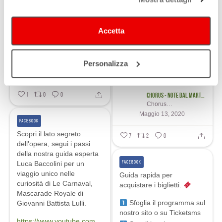
Accetta
Gender Bender International Festival
Personalizza
Gender Bender International Festival
Novembre 5
Chorus - Note dal Martini per Bologna
1
0
0
Chorus - Note dal Martini per Bologna
Maggio 13, 2020
FACEBOOK
Scopri il lato segreto
7
2
0
dell'opera, segui i passi
della nostra guida esperta
FACEBOOK
Luca Baccolini per un
viaggio unico nelle
Guida rapida per
curiosità di Le Carnaval,
acquistare i biglietti.
Mascarade Royale di
Sfoglia il programma sul
Giovanni Battista Lulli.
nostro sito o su Ticketsms
https://www.youtube.com...