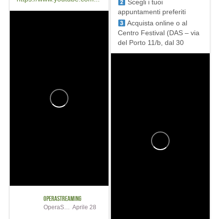
Scegli i tuoi
appuntamenti preferiti
Acquista online o al
Centro Festival (DAS – via
del Porto 11/b, dal 30
ottobre...
OperaStreaming
OperaStreaming
Aprile 28