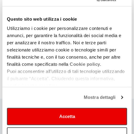
la scrittura così densa di racconto e di significato di
quest’opera? Questa la sfida dello spettacolo. Dieci quadri, oltre
Questo sito web utilizza i cookie
al Prologo e all’Epilogo, interpretano con un taglio
Utilizziamo i cookie per personalizzare contenuti e
contemporaneo la traccia della narrazione originale
annunci, per garantire la funzionalità dei social media e
shakeasperiana.
per analizzare il nostro traffico. Noi e terze parti
Coreografia di Giuseppe Spota – musiche originali di Giuliano
selezionate utilizziamo cookie o tecnologie simili per
finalità tecniche e, con il tuo consenso, anche per altre
Sangiorgi – drammaturgia Pasquale Plastino – per 16 danzatori
finalità come specificato nella
Cookie policy.
– produzione Fondazione Nazionale della Danza / Aterballetto.
Puoi acconsentire all’utilizzo di tali tecnologie utilizzando
il pulsante “Accetta”. Chiudendo questa informativa,
continui senza accettare.
Archivio date
Mostra dettagli
Accetta
COSA
Cerca eventi
Cerca rassegne e festival