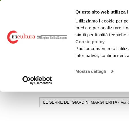
Torna
Cerca
Salta
Salta
alla
nel
ai
al
emiliaromagnacultur
Questo sito web utilizza i
home
sito
contenuti
menu
page
principale
Utilizziamo i cookie per pe
media e per analizzare il n
Chi siamo
Osservatorio
simili per finalità tecniche
Cookie policy.
Puoi acconsentire all’utili
informativa, continui senz
LE SERRE DEI GIARDINI MARGHERITA
Spettacolo dal
Chi siamo
vivo
Mostra dettagli
LE SERRE DEI GIARD
Promozione
Monitoraggi periodici
attività Culturali e
Carnevali storici
Studi e ricerche
Promozione
culturale
Report annuali -
all’estero
LE SERRE DEI GIARDINI MARGHERITA - Via Cas
Archivio
OrangePapERs