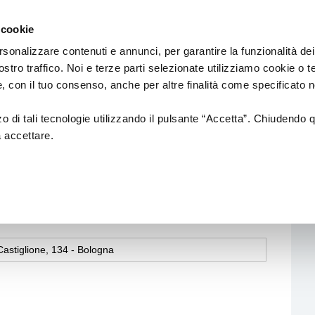
Regione
Spettacolo
a/
Emilia
 cookie
a
Romagna
cura
rsonalizzare contenuti e annunci, per garantire la funzionalità dei
di
ostro traffico. Noi e terze parti selezionate utilizziamo cookie o 
Assessorato
Finanziamenti
Sistema dello spettaco
 e, con il tuo consenso, anche per altre finalità come specificato n
Cultura
e
Paesaggio
zzo di tali tecnologie utilizzando il pulsante “Accetta”. Chiudendo 
a accettare.
Bandi
Enti partecipati
INI MARGHERITA
L.R. 13/99
Produzione e distribuzione
L. R. 21/23
Circuiti e coordinamenti
L.R. 2/18
Teatri di tradizione
tiglione, 134 - Bologna
La nuova Legge Quadro
Festival e Rassegne
sulla Cultura si
costruisce insieme
Residenze 2025-2027