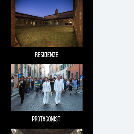
Ti
può
interessare
Residenze
Protagonisti