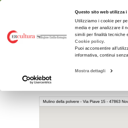
Torna
Cerca
Salta
Salta
alla
nel
ai
al
emiliaromagnacultur
Questo sito web utilizza i
home
sito
contenuti
menu
page
principale
Utilizziamo i cookie per pe
media e per analizzare il n
Chi siamo
Osservatorio
simili per finalità tecniche
Cookie policy.
Puoi acconsentire all’utili
informativa, continui senz
MULINO DELLA POLVERE
Spettacolo dal
Chi siamo
vivo
Mostra dettagli
Mulino della polv
Promozione
Monitoraggi periodici
attività Culturali e
Carnevali storici
Studi e ricerche
Promozione
culturale
Report annuali -
all’estero
Mulino della polvere - Via Piave 15 - 47863 Nova
Archivio
OrangePapERs