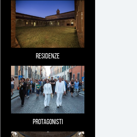
Ti
può
interessare
Residenze
Protagonisti