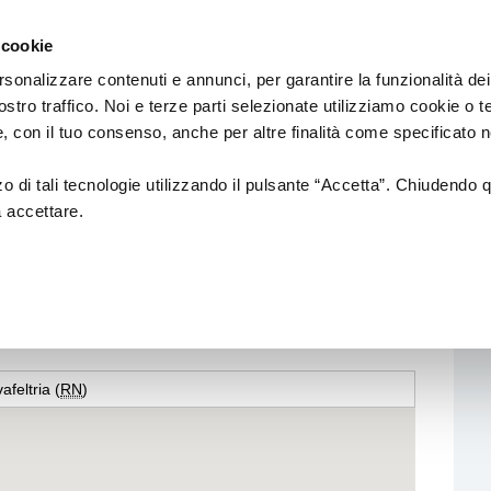
Regione
Spettacolo
a/
Emilia
 cookie
a
Romagna
cura
rsonalizzare contenuti e annunci, per garantire la funzionalità dei
di
ostro traffico. Noi e terze parti selezionate utilizziamo cookie o 
Assessorato
Finanziamenti
Sistema dello spettaco
 e, con il tuo consenso, anche per altre finalità come specificato n
Cultura
e
Paesaggio
zzo di tali tecnologie utilizzando il pulsante “Accetta”. Chiudendo 
a accettare.
Bandi
Enti partecipati
ere
L.R. 13/99
Produzione e distribuzione
L. R. 21/23
Circuiti e coordinamenti
L.R. 2/18
Teatri di tradizione
feltria (
RN
)
La nuova Legge Quadro
Festival e Rassegne
sulla Cultura si
costruisce insieme
Residenze 2025-2027