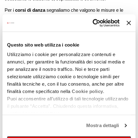
Per i
corsi di danza
segnaliamo che valgono le misure e le
regole adottate per le palestre.
Il provvedimento del Presidente ricorda infine che con una
successiva ordinanza saranno disciplinate le date di decorrenza
Questo sito web utilizza i cookie
e le linee guida da rispettare per la ripresa delle attività di cinema
Utilizziamo i cookie per personalizzare contenuti e
e spettacoli con pubblico dal vivo, attività dei centri termali e
annunci, per garantire la funzionalità dei social media e
centri benessere, discoteche, sagre e fiere.
per analizzare il nostro traffico. Noi e terze parti
selezionate utilizziamo cookie o tecnologie simili per
Allegati
finalità tecniche e, con il tuo consenso, anche per altre
finalità come specificato nella
Cookie policy.
Decreto 87 23maggio
Puoi acconsentire all’utilizzo di tali tecnologie utilizzando
il pulsante “Accetta”. Chiudendo questa informativa,
continui senza accettare.
Protocollo Regionale PALESTRE
Mostra dettagli