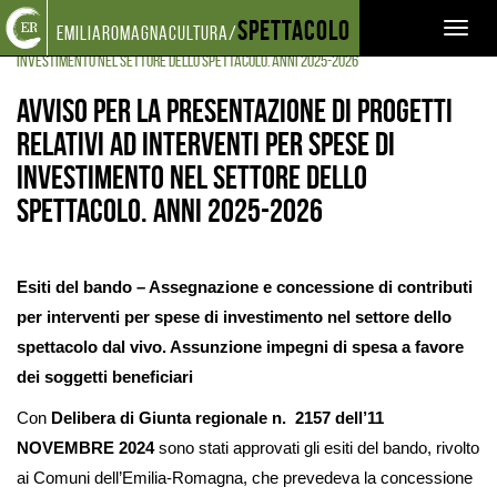
Torna
Cerca
Salta
Salta
Spettacolo
FINANZIAMENTI
BANDI
Toggl
emiliaromagnacultura/
alla
nel
ai
al
AVVISO PER LA PRESENTAZIONE DI PROGETTI RELATIVI AD INTERVENTI PER SPESE DI
home
sito
contenuti
menu
naviga
INVESTIMENTO NEL SETTORE DELLO SPETTACOLO. ANNI 2025-2026
page
principale
Avviso per la presentazione di progetti
relativi ad interventi per spese di
investimento nel settore dello
spettacolo. Anni 2025-2026
Esiti del bando – Assegnazione e concessione di contributi
per interventi per spese di investimento nel settore dello
spettacolo dal vivo. Assunzione impegni di spesa a favore
dei soggetti beneficiari
Con
Delibera di Giunta regionale n. 2157 dell’11
NOVEMBRE 2024
sono stati approvati gli esiti del bando, rivolto
ai Comuni dell’Emilia-Romagna, che prevedeva la concessione