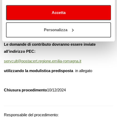
dall’Istat, in applicazione di quanto stabilito dall’art. 1, comma 2,
della legge 31 dicembre 2009, n, 196. I soggetti possono
Accetta
candidare progetti su beni di loro proprietà.
Scadenza termini partecipazione
Personalizza
10/09/2024 ore 13:00
Le domande di contributo dovranno essere inviate
all’indirizzo PEC:
servcult@postacert.regione.emilia-romagna.it
utilizzando la modulistica predisposta
in allegato
Chiusura procedimento
10/12/2024
Responsabile del procedimento: