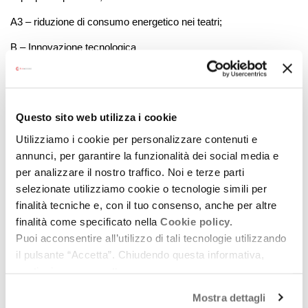
A3 – riduzione di consumo energetico nei teatri;
B – Innovazione tecnologica
B1- acquisto e installazione di attrezzature tecnologiche.
Questo sito web utilizza i cookie
Dotazione finanziaria:
Utilizziamo i cookie per personalizzare contenuti e
4 milioni di euro, 2 milioni per l’annualità 2025 e 2 milioni per
annunci, per garantire la funzionalità dei social media e
l’annualità 2026.
per analizzare il nostro traffico. Noi e terze parti
selezionate utilizziamo cookie o tecnologie simili per
Il contributo regionale non potrà eccedere la percentuale
finalità tecniche e, con il tuo consenso, anche per altre
dell’80% della spesa ritenuta ammissibile e il contributo
finalità come specificato nella
Cookie policy.
massimo concedibile è di euro 500.000,00.
Puoi acconsentire all’utilizzo di tali tecnologie utilizzando
il pulsante “Accetta”. Chiudendo questa informativa,
Chi può presentare domanda:
continui senza accettare.
I Comuni e le amministrazioni pubbliche della Regione Emilia-
Mostra dettagli
Romagna che rientrano nell’Elenco P.A. pubblicato annualmente