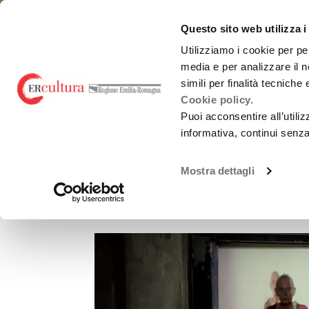
Torna
Cerca
Salta
Salta
alla
nel
ai
al
emiliaromagnacultur
Questo sito web utilizza i
home
sito
contenuti
menu
page
principale
Utilizziamo i cookie per pe
media e per analizzare il n
Chi siamo
Osservatorio
simili per finalità tecniche
Cookie policy.
Puoi acconsentire all’utili
informativa, continui senz
EVENTI E NEWS
PROTAGONISTI
LE APOCALISSI 
Spettacolo dal
Chi siamo
vivo
Mostra dettagli
Le Apocalissi gnos
Promozione
Monitoraggi periodici
attività Culturali e
Carnevali storici
Studi e ricerche
Promozione
culturale
Report annuali -
all’estero
Archivio
OrangePapERs