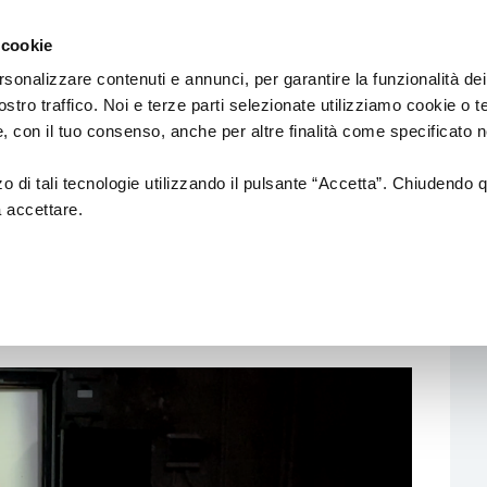
Regione
Spettacolo
a/
Emilia
 cookie
a
Romagna
cura
rsonalizzare contenuti e annunci, per garantire la funzionalità dei
di
ostro traffico. Noi e terze parti selezionate utilizziamo cookie o 
Assessorato
Finanziamenti
Sistema dello spettaco
 e, con il tuo consenso, anche per altre finalità come specificato n
Cultura
e
Paesaggio
zzo di tali tecnologie utilizzando il pulsante “Accetta”. Chiudendo 
a accettare.
GNOSTICHE DI LENZ
Bandi
Enti partecipati
tiche di Lenz
L.R. 13/99
Produzione e distribuzione
L. R. 21/23
Circuiti e coordinamenti
L.R. 2/18
Teatri di tradizione
La nuova Legge Quadro
Festival e Rassegne
sulla Cultura si
costruisce insieme
Residenze 2025-2027