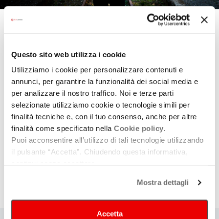
Ingrandisci
immagine
Ascanio Celestini riscrive la storia del santo d’Assisi
chiedendosi dove costruirebbe oggi il suo presepe e chi
Questo sito web utilizza i cookie
sarebbero i poveri cui dedicare la propria predicazione. Col suo
Utilizziamo i cookie per personalizzare contenuti e
inconfondibile linguaggio drammaturgico, l’artista romano
annunci, per garantire la funzionalità dei social media e
restituisce a Francesco la sua umanità, andando alla ricerca di
per analizzare il nostro traffico. Noi e terze parti
quelle storie con la qualità «che serve a scrivere un testo che
selezionate utilizziamo cookie o tecnologie simili per
abbia il calore della biografia».
finalità tecniche e, con il tuo consenso, anche per altre
di e con Ascanio Celestini – musica Gianluca Casadei –
finalità come specificato nella
Cookie policy.
Puoi acconsentire all’utilizzo di tali tecnologie utilizzando
produzione
Fabbrica srl, Fondazione Musica per Roma,
il pulsante “Accetta”. Chiudendo questa informativa,
Comitato Greccio 2023, Teatro Carcano Milano
continui senza accettare.
Mostra dettagli
Archivio date
Accetta