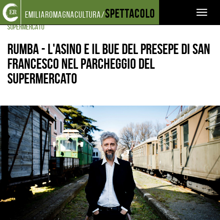
Torna
Cerca
Salta
Salta
Spettacolo
EVENTI E NEWS
CARTELLONE SPETTACOLO
Toggl
emiliaromagnacultura/
alla
nel
ai
al
RUMBA - L'ASINO E IL BUE DEL PRESEPE DI SAN FRANCESCO NEL PARCHEGGIO DEL
home
sito
contenuti
menu
naviga
SUPERMERCATO
page
principale
Rumba - L'Asino e il Bue del Presepe di San
Francesco nel Parcheggio del
Supermercato