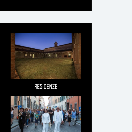
Ti
può
interessare
Residenze