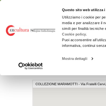
Torna
Cerca
Salta
Salta
alla
nel
ai
al
emiliaromagnacultur
Questo sito web utilizza i
home
sito
contenuti
menu
page
principale
Utilizziamo i cookie per pe
media e per analizzare il n
Chi siamo
Osservatorio
simili per finalità tecniche
Cookie policy.
Puoi acconsentire all’utili
informativa, continui senz
LUOGHI
ALTRE SEDI DI SPETTACOLO
COLLEZION
Spettacolo dal
Chi siamo
vivo
Mostra dettagli
COLLEZIONE MARAM
Promozione
Monitoraggi periodici
attività Culturali e
Carnevali storici
Studi e ricerche
Promozione
culturale
Report annuali -
all’estero
COLLEZIONE MARAMOTTI - Via Fratelli Cervi, 
Archivio
OrangePapERs