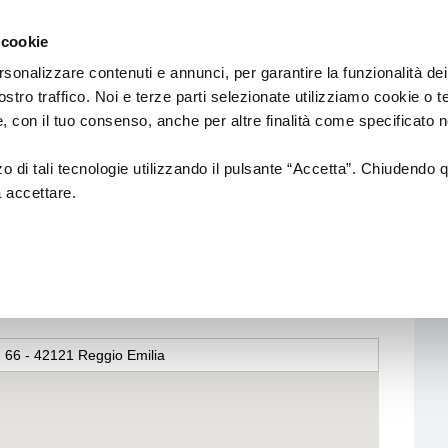
Regione
Spettacolo
a/
Emilia
 cookie
a
Romagna
cura
rsonalizzare contenuti e annunci, per garantire la funzionalità dei
di
ostro traffico. Noi e terze parti selezionate utilizziamo cookie o 
Assessorato
Finanziamenti
Sistema dello spettaco
 e, con il tuo consenso, anche per altre finalità come specificato n
Cultura
e
Paesaggio
zzo di tali tecnologie utilizzando il pulsante “Accetta”. Chiudendo 
a accettare.
E MARAMOTTI
Bandi
Enti partecipati
OTTI
L.R. 13/99
Produzione e distribuzione
L. R. 21/23
Circuiti e coordinamenti
L.R. 2/18
Teatri di tradizione
66 - 42121 Reggio Emilia
La nuova Legge Quadro
Festival e Rassegne
sulla Cultura si
costruisce insieme
Residenze 2025-2027