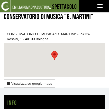
Torna
Cerca
Salta
Salta
Spettacolo
LUOGHI
ALTRE SEDI DI SPETTACOLO
CONSERVATORIO DI MUSICA "G. MARTINI"
Toggl
emiliaromagnacultura/
alla
nel
ai
al
home
sito
contenuti
menu
naviga
CONSERVATORIO DI MUSICA "G. MARTINI"
page
principale
CONSERVATORIO DI MUSICA "G. MARTINI" - Piazza
Rossini, 1 - 40100 Bologna
Visualizza su google maps
Info