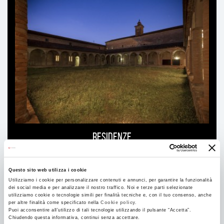
Ti
può
interessare
Residenze
Questo sito web utilizza i cookie
Utilizziamo i cookie per personalizzare contenuti e annunci, per garantire la funzionalità
dei social media e per analizzare il nostro traffico. Noi e terze parti selezionate
utilizziamo cookie o tecnologie simili per finalità tecniche e, con il tuo consenso, anche
per altre finalità come specificato nella
Cookie policy.
Puoi acconsentire all’utilizzo di tali tecnologie utilizzando il pulsante “Accetta”.
Chiudendo questa informativa, continui senza accettare.