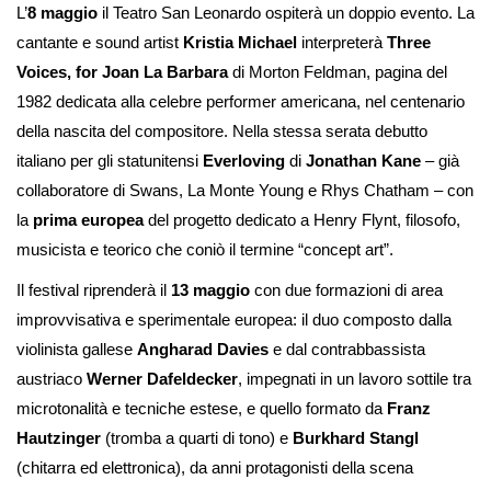
L’
8 maggio
il Teatro San Leonardo ospiterà un doppio evento. La
cantante e sound artist
Kristia Michael
interpreterà
Three
Voices, for Joan La Barbara
di Morton Feldman, pagina del
1982 dedicata alla celebre performer americana, nel centenario
della nascita del compositore. Nella stessa serata debutto
italiano per gli statunitensi
Everloving
di
Jonathan Kane
– già
collaboratore di Swans, La Monte Young e Rhys Chatham – con
la
prima europea
del progetto dedicato a Henry Flynt, filosofo,
musicista e teorico che coniò il termine “concept art”.
Il festival riprenderà il
13 maggio
con due formazioni di area
improvvisativa e sperimentale europea: il duo composto dalla
violinista gallese
Angharad Davies
e dal contrabbassista
austriaco
Werner Dafeldecker
, impegnati in un lavoro sottile tra
microtonalità e tecniche estese, e quello formato da
Franz
Hautzinger
(tromba a quarti di tono) e
Burkhard Stangl
(chitarra ed elettronica), da anni protagonisti della scena