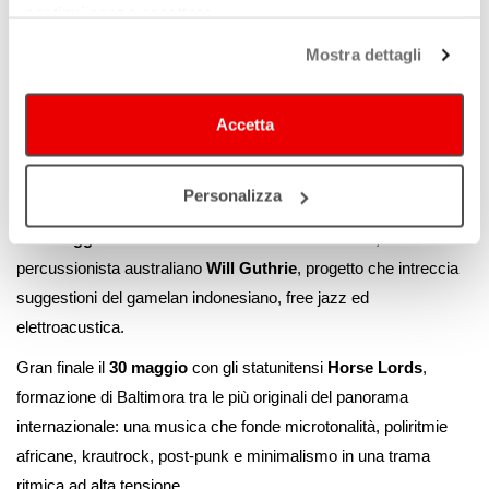
l’anteprima del nuovo lavoro di
Marco Baldini
.
continui senza accettare.
Spazio anche alla formazione e alla partecipazione con il
Mostra dettagli
tradizionale saggio del
Piccolo Coro Angelico
, il
26 maggio
,
laboratorio vocale per bambine e bambini dai 5 ai 12 anni attivo
Accetta
dal 2011. Tema dell’edizione 2026 sarà il tempo, attraversato tra
repertori che vanno da Alessandra Celletti a Meredith Monk, fino
Personalizza
a Ornella Vanoni.
Il
29 maggio
sarà la volta dell’
Ensemble Nist-Nah
, fondato dal
percussionista australiano
Will Guthrie
, progetto che intreccia
suggestioni del gamelan indonesiano, free jazz ed
elettroacustica.
Gran finale il
30 maggio
con gli statunitensi
Horse Lords
,
formazione di Baltimora tra le più originali del panorama
internazionale: una musica che fonde microtonalità, poliritmie
africane, krautrock, post-punk e minimalismo in una trama
ritmica ad alta tensione.