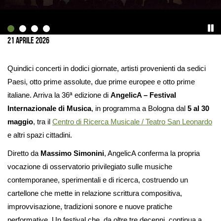
Ingrandisci
immagine
21 Aprile 2026
Quindici concerti in dodici giornate, artisti provenienti da sedici
Paesi, otto prime assolute, due prime europee e otto prime
italiane. Arriva la 36ª edizione di
AngelicA – Festival
Internazionale di Musica
, in programma a Bologna dal
5 al 30
maggio
, tra il
Centro di Ricerca Musicale / Teatro San Leonardo
e altri spazi cittadini.
Diretto da
Massimo Simonini
, AngelicA conferma la propria
vocazione di osservatorio privilegiato sulle musiche
contemporanee, sperimentali e di ricerca, costruendo un
cartellone che mette in relazione scrittura compositiva,
improvvisazione, tradizioni sonore e nuove pratiche
performative. Un festival che, da oltre tre decenni, continua a