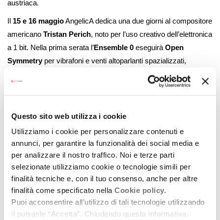
austriaca.
Il
15 e 16 maggio
AngelicA dedica una due giorni al compositore
americano
Tristan Perich
, noto per l’uso creativo dell’elettronica
a 1 bit. Nella prima serata l’
Ensemble 0
eseguirà
Open
Symmetry
per vibrafoni e venti altoparlanti spazializzati,
accanto a una
nuova composizione in prima assoluta
per
dodici tom-tom ed elettronica. Il giorno seguente, nella
Basilica
di Santa Maria dei Servi
,
andrà in scena la
prima italiana
di
Infinity Gradient: una vasta architettura sonora di un’ora per
Questo sito web utilizza i cookie
organo e cento altoparlanti.
Utilizziamo i cookie per personalizzare contenuti e
annunci, per garantire la funzionalità dei social media e
Il
18 maggio
salirà sul palco
Jürg Frey
, tra i maggiori
per analizzare il nostro traffico. Noi e terze parti
compositori europei contemporanei e membro storico del
selezionate utilizziamo cookie o tecnologie simili per
collettivo Wandelweiser, con la
prima assoluta
di
Clarinet
finalità tecniche e, con il tuo consenso, anche per altre
Quintet.
Il
20 maggio
l’incontro tra il
Blutwurst Ensemble
e la
finalità come specificato nella
Cookie policy.
compositrice finlandese
Marja Ahti
metterà in dialogo
Puoi acconsentire all’utilizzo di tali tecnologie utilizzando
improvvisazione radicale e scrittura elettroacustica, con
il pulsante “Accetta”. Chiudendo questa informativa,