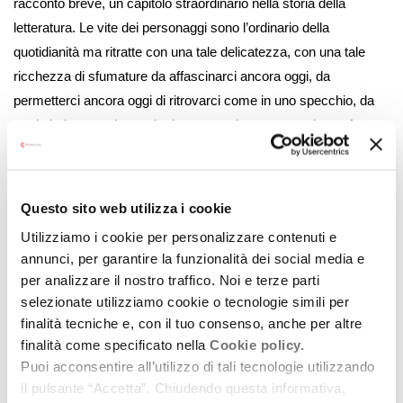
racconto breve, un capitolo straordinario nella storia della
letteratura. Le vite dei personaggi sono l’ordinario della
quotidianità ma ritratte con una tale delicatezza, con una tale
ricchezza di sfumature da affascinarci ancora oggi, da
permetterci ancora oggi di ritrovarci come in uno specchio, da
restituirci una scrittura che incanta e che, come scriveva Amos
Oz, ‘è così triste che fa ridere’. Cechov non si proponeva
messaggi sociali o etici, celebrava atmosfere, piccoli dettagli, la
marginalità di tante esistenze umane e, sempre, la natura nella
Questo sito web utilizza i cookie
sua regalità. Quanto al senso, in un mondo alla rovescia e
Utilizziamo i cookie per personalizzare contenuti e
senza senso, risponde il tenente Tuzenbach nelle Tre sorelle. ‘Il
annunci, per garantire la funzionalità dei social media e
senso? Ecco, guardate: la neve che cade. Che senso c’è?’.
per analizzare il nostro traffico. Noi e terze parti
selezionate utilizziamo cookie o tecnologie simili per
La “seconda tappa” del progetto porterà sul palco della Sala
finalità tecniche e, con il tuo consenso, anche per altre
Centofiori, tra ottobre e novembre, tre appuntamenti con
Angela
finalità come specificato nella
Cookie policy.
Malfitano
,
Francesca Mazza
ed
Elena Bucci
: un passaggio di
Puoi acconsentire all’utilizzo di tali tecnologie utilizzando
testimone che riannoda il rapporto fra scena d’autore e Quartiere
il pulsante “Accetta”. Chiudendo questa informativa,
Navile, in un luogo nato negli anni Settanta per la musica rock e