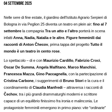
immagine
04 Settembre 2025
Nelle sere di fine estate, il giardino dell’Istituto Agrario Serpieri di
Bologna in via Peglion 25 diventa un teatro en plein air:
fino al 7
settembre
la compagnia
Tra un atto e l’altro
porterà in scena
infatti
Anna, Nadia, Natalia e le altre. Figure femminili dai
racconti di Anton Čhecov
, prima tappa del progetto
Tutto il
mondo è un teatro in cento rose
.
Lo spettacolo – di e con
Maurizio Cardillo
,
Fabrizio Croci
,
Oscar De Summa
,
Angela Malfitano
,
Marco Manchisi
,
Francesca Mazza
,
Gino Paccagnella
, con la partecipazione di
Cristina Carbone
, i suggerimenti di
Bruno Stori
e la cura e il
coordinamento di
Claudia Manfredi
– attraversa i racconti di
Čechov
, tra i più grandi drammaturghi moderni e scrittore
capace di un equilibrio finissimo fra ironia e malinconia. Le
protagoniste femminili emergono in primo piano: vite “ordinarie”