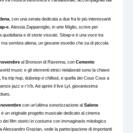
dena
, con una serata dedicata a due fra le più interessanti
eap-e
. Alessia Zappamiglio, in arte Miglio, scrive per
a quotidiana e di storie vissute. Sleap-e è una voce tra
 ma sembra aliena, un giovane esordio che sa di piccola
 novembre
al Bronson di Ravenna, con
Cemento
 world music e gli elementi etnici rielaborati sono la chiave
o, fra trip hop, dubstep e chillout, e quella dei Cous Cous a
enze jazz e r’n’b. Ad aprire il live Lyl, giovanissima
blues.
0 novembre
con un’ultima sonorizzazione al
Salone
è un originale progetto musicale dedicato al cinema
o dei film storici in costume con immaginario mitologico
o da Alessandro Grazian, vede la partecipazione di importanti