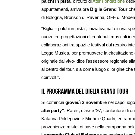
palchi in pista
, circuito di
Ater Fondazione
dedic
appuntamenti, arriva ora
Biglia Grand Tour
che
di Bologna, Bronson di Ravenna, OFF di Moden
“Biglia – palchi in pista”, iniziativa nata in vi
nuove co-progettazioni di contenuti musicali ined
collaborazioni tra spazi e festival dal respiro int
Legge Musica, per promuovere la circuitazione de
originale dal vivo- dice l’assessore regionale all
al centro del tour, sia come luogo di origine che t
coinvolti”.
Il programma del Biglia Grand Tour
Si comincia
giovedì 2 novembre
nel capoluogo
afterparty”
. Rares, classe ‘97, cantautore di 
Katarina Poklepovic e Michele Quadri, entrambi 
provenienze miste, di base nella campagna bolo
Locomotiv Club di Bologna
che esplora i conf