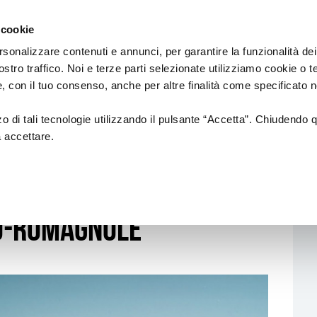
Regione
Spettacolo
a/
Emilia
 cookie
a
Romagna
cura
rsonalizzare contenuti e annunci, per garantire la funzionalità dei
di
ostro traffico. Noi e terze parti selezionate utilizziamo cookie o 
Assessorato
Finanziamenti
Sistema dello spettaco
 e, con il tuo consenso, anche per altre finalità come specificato n
Cultura
e
Paesaggio
zzo di tali tecnologie utilizzando il pulsante “Accetta”. Chiudendo 
a accettare.
TRE APPUNTAMENTI CON OTTO BAND EMILIANO-ROMAGNOLE
Bandi
Enti partecipati
 Tre appuntamenti con
L.R. 13/99
Produzione e distribuzione
L. R. 21/23
Circuiti e coordinamenti
o-romagnole
L.R. 2/18
Teatri di tradizione
La nuova Legge Quadro
Festival e Rassegne
sulla Cultura si
costruisce insieme
Residenze 2025-2027