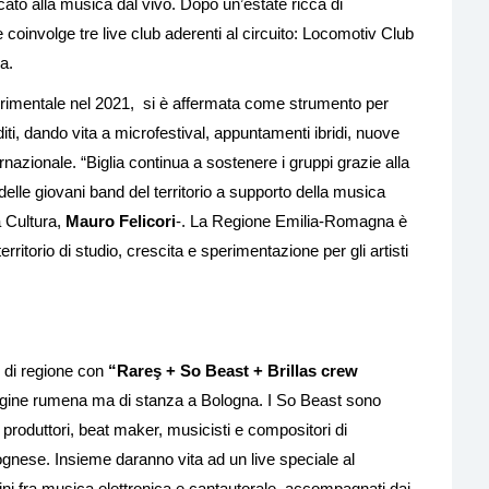
ato alla musica dal vivo. Dopo un’estate ricca di
 coinvolge tre live club aderenti al circuito: Locomotiv Club
a.
a sperimentale nel 2021, si è affermata come strumento per
iti, dando vita a microfestival, appuntamenti ibridi, nuove
ernazionale. “Biglia continua a sostenere i gruppi grazie alla
lle giovani band del territorio a supporto della musica
a Cultura,
Mauro Felicori
-. La Regione Emilia-Romagna è
erritorio di studio, crescita e sperimentazione per gli artisti
 di regione con
“Rareş + So Beast + Brillas crew
origine rumena ma di stanza a Bologna. I So Beast sono
produttori, beat maker, musicisti e compositori di
gnese. Insieme daranno vita ad un live speciale al
ini fra musica elettronica e cantautorale, accompagnati dai