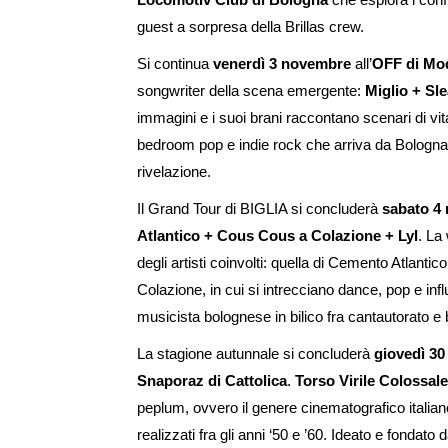
guest a sorpresa della Brillas crew.
Si continua
venerdì 3 novembre
all’
OFF di Mo
songwriter della scena emergente:
Miglio + Sl
immagini e i suoi brani raccontano scenari di vit
bedroom pop e indie rock che arriva da Bologna
rivelazione.
Il Grand Tour di BIGLIA si concluderà
sabato 4
Atlantico + Cous Cous a Colazione + Lyl
. La
degli artisti coinvolti: quella di Cemento Atlantic
Colazione, in cui si intrecciano dance, pop e influ
musicista bolognese in bilico fra cantautorato e 
La stagione autunnale si concluderà
giovedì 3
Snaporaz di Cattolica
.
Torso Virile Colossale
peplum, ovvero il genere cinematografico italian
realizzati fra gli anni ‘50 e ’60. Ideato e fondat