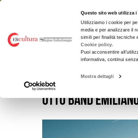
Torna
Cerca
Salta
Salta
alla
nel
ai
al
emiliaromagnacultur
Questo sito web utilizza i
home
sito
contenuti
menu
page
principale
Utilizziamo i cookie per pe
media e per analizzare il n
Chi siamo
Osservatorio
simili per finalità tecniche
Cookie policy.
Puoi acconsentire all’utili
informativa, continui senz
EVENTI E NEWS
NOTIZIE
BIGLIA GRAND TOUR! 
Spettacolo dal
Chi siamo
vivo
Mostra dettagli
Biglia Grand Tour!
Promozione
Monitoraggi periodici
attività Culturali e
Carnevali storici
Studi e ricerche
otto band emilian
Promozione
culturale
Report annuali -
all’estero
Archivio
OrangePapERs