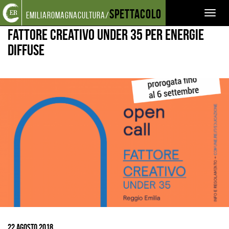
Torna
Cerca
Salta
Salta
Spettacolo
EVENTI E NEWS
NOTIZIE
FATTORE CREATIVO UNDER 35 PER ENERGIE DIFFUSE
Toggl
emiliaromagnacultura/
alla
nel
ai
al
home
sito
contenuti
menu
naviga
Fattore Creativo under 35 per EnERgie
page
principale
Diffuse
Ingrandisci
immagine
22 Agosto 2018