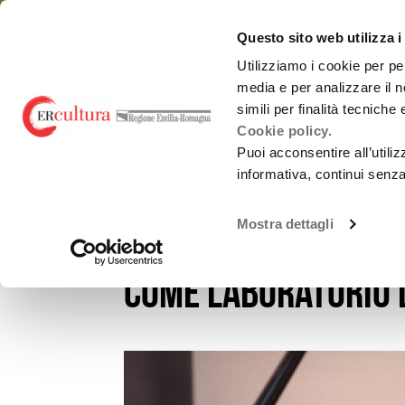
Torna
Cerca
Salta
Salta
alla
nel
ai
al
emiliaromagnacultur
Questo sito web utilizza i
home
sito
contenuti
menu
page
principale
Utilizziamo i cookie per pe
media e per analizzare il n
Chi siamo
Osservatorio
simili per finalità tecniche
Cookie policy.
Puoi acconsentire all’utili
informativa, continui senz
EVENTI E NEWS
NOTIZIE
FESTIVAL RESPIGHI B
Spettacolo dal
Chi siamo
vivo
Mostra dettagli
Festival Respighi 
Promozione
Monitoraggi periodici
attività Culturali e
Carnevali storici
Studi e ricerche
come laboratorio 
Promozione
culturale
Report annuali -
all’estero
Archivio
OrangePapERs