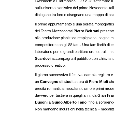
l’Accademia Filarmonica, il 27 e 28 settembre il
sull’universo pianistico del primo Novecento i
dialogano tra loro e disegnano una mappa di asco
Il primo appuntamento è una serata monografica
del Teatro Mazzacorati
Pietro Beltrani
presenta
alla produzione pianistica respighiana: pagine m
compositore con gli 88 tasti. Una familiarità di c
laboratorio per le grandi partiture orchestrali. In
Scardovi
accompagna il pubblico con chiavi stori
processo creativo.
Il giorno successivo il festival cambia registro 
un
Convegno di studi
a cura di
Piero Mioli
che
eredità romantica, neoclassicismo e primi mode
davvero per tastiera in quegli anni: da
Gian Fra
Busoni
a
Guido Alberto Fano
, fino a sorprend
Non mancano incursioni nella tecnica – modalità,