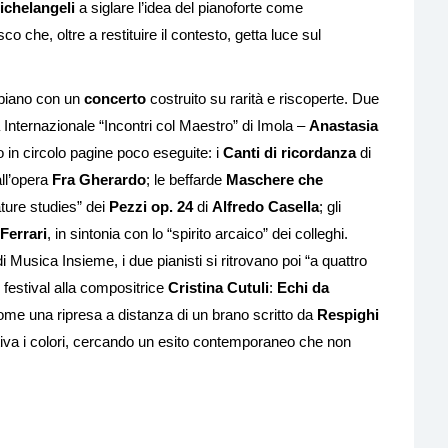
ichelangeli
a siglare l’idea del pianoforte come
 che, oltre a restituire il contesto, getta luce sul
 piano con un
concerto
costruito su rarità e riscoperte. Due
 Internazionale “Incontri col Maestro” di Imola –
Anastasia
 in circolo pagine poco eseguite: i
Canti di ricordanza
di
ll’opera
Fra Gherardo
; le beffarde
Maschere che
iature studies” dei
Pezzi op. 24
di
Alfredo Casella
; gli
Ferrari
, in sintonia con lo “spirito arcaico” dei colleghi.
a di Musica Insieme, i due pianisti si ritrovano poi “a quattro
festival alla compositrice
Cristina Cutuli
:
Echi da
me una ripresa a distanza di un brano scritto da
Respighi
attiva i colori, cercando un esito contemporaneo che non