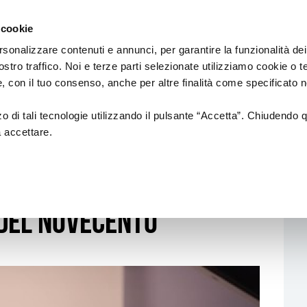
Regione
Spettacolo
a/
Emilia
 cookie
a
Romagna
cura
rsonalizzare contenuti e annunci, per garantire la funzionalità dei
di
ostro traffico. Noi e terze parti selezionate utilizziamo cookie o 
Assessorato
Finanziamenti
Sistema dello spettaco
 e, con il tuo consenso, anche per altre finalità come specificato n
Cultura
e
Paesaggio
zzo di tali tecnologie utilizzando il pulsante “Accetta”. Chiudendo 
a accettare.
OLOGNA: IL PIANOFORTE COME LABORATORIO DEL NOVECENTO
Bandi
Enti partecipati
Bologna: il pianoforte
L.R. 13/99
Produzione e distribuzione
L. R. 21/23
Circuiti e coordinamenti
del Novecento
L.R. 2/18
Teatri di tradizione
La nuova Legge Quadro
Festival e Rassegne
sulla Cultura si
costruisce insieme
Residenze 2025-2027