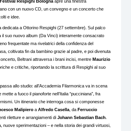
Festival Respighi Bologna
apre una finestra
taliano con un nuovo CD, un convegno e un concerto che
lti e idee.
 dedicata a Ottorino Respighi (27 settembre). Sul palco
 il suo nuovo album (Da Vinci) interamente consacrato
eno frequentate ma rivelatrici della confidenza del
asa, coltivata fin da bambino grazie al padre, e poi divenuta
 concerto, Beltrani attraversa i brani incisi, mentre
Maurizio
che e critiche, riportando la scrittura di Respighi al suo
e passa allo studio: all’Accademia Filarmonica va in scena
 mette a fuoco il pianoforte nell’Italia “pucciniana”, fra
rnismi. Un itinerario che interroga cosa si componesse
ncesco Malipiero
a
Alfredo Casella
, da
Ferruccio
enti riletture e arrangiamenti di
Johann Sebastian Bach
.
 nuove sperimentazioni – e nella storia dei grandi virtuosi,