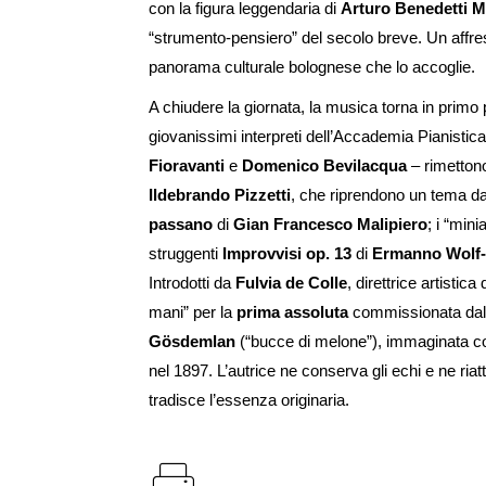
con la figura leggendaria di
Arturo Benedetti M
“strumento-pensiero” del secolo breve. Un affresco
panorama culturale bolognese che lo accoglie.
A chiudere la giornata, la musica torna in primo
giovanissimi interpreti dell’Accademia Pianistica
Fioravanti
e
Domenico Bevilacqua
– rimettono
Ildebrando Pizzetti
, che riprendono un tema da
passano
di
Gian Francesco Malipiero
; i “min
struggenti
Improvvisi op. 13
di
Ermanno Wolf-
Introdotti da
Fulvia de Colle
, direttrice artistic
mani” per la
prima assoluta
commissionata dal 
Gösdemlan
(“bucce di melone”), immaginata co
nel 1897. L’autrice ne conserva gli echi e ne ri
tradisce l’essenza originaria.