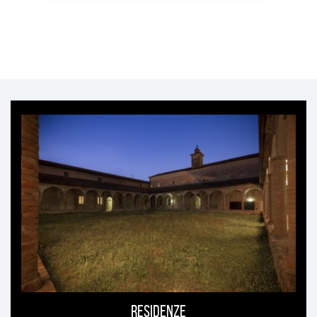
Ti
può
interessare
Residenze