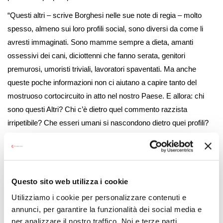
“Questi altri – scrive Borghesi nelle sue note di regia – molto
spesso, almeno sui loro profili social, sono diversi da come li
avresti immaginati. Sono mamme sempre a dieta, amanti
ossessivi dei cani, diciottenni che fanno serata, genitori
premurosi, umoristi triviali, lavoratori spaventati. Ma anche
queste poche informazioni non ci aiutano a capire tanto del
mostruoso cortocircuito in atto nel nostro Paese. E allora: chi
sono questi Altri? Chi c’è dietro quel commento razzista
irripetibile? Che esseri umani si nascondono dietro quei profili?
Perché scrivono quelle cose, perché le pensano? Le pensano
davvero, fino in fondo? Si identificano con quello che scrivono?
Se è vero, come è vero, che ogni effetto è originato da una
causa, da dove viene tutto questo odio? Gli Altri – Indagine sui
Questo sito web utilizza i cookie
nuovissimi mostri è il desiderio di contattare queste persone,
Utilizziamo i cookie per personalizzare contenuti e
questi Altri, trascorrerci del tempo insieme, cercare di capirli
annunci, per garantire la funzionalità dei social media e
senza per questo perdere le distanze, tentare di aprire un
per analizzare il nostro traffico. Noi e terze parti