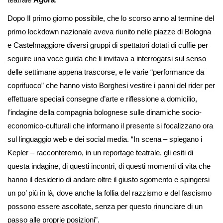
Dopo Il primo giorno possibile, che lo scorso anno al termine del
primo lockdown nazionale aveva riunito nelle piazze di Bologna
e Castelmaggiore diversi gruppi di spettatori dotati di cuffie per
seguire una voce guida che li invitava a interrogarsi sul senso
delle settimane appena trascorse, e le varie “performance da
coprifuoco” che hanno visto Borghesi vestire i panni del rider per
effettuare speciali consegne d’arte e riflessione a domicilio,
l’indagine della compagnia bolognese sulle dinamiche socio-
economico-culturali che informano il presente si focalizzano ora
sul linguaggio web e dei social media. “In scena – spiegano i
Kepler – racconteremo, in un reportage teatrale, gli esiti di
questa indagine, di questi incontri, di questi momenti di vita che
hanno il desiderio di andare oltre il giusto sgomento e spingersi
un po’ più in là, dove anche la follia del razzismo e del fascismo
possono essere ascoltate, senza per questo rinunciare di un
passo alle proprie posizioni”.