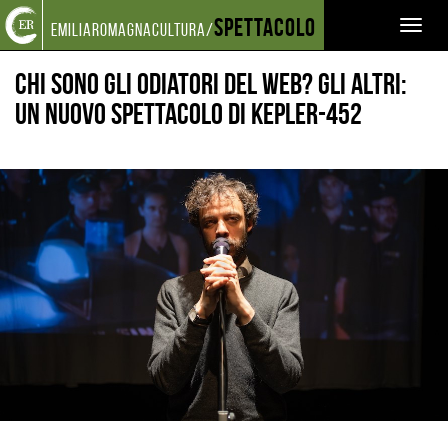
Torna
Cerca
Salta
Salta
Spettacolo
EVENTI E NEWS
NOTIZIE
Toggl
emiliaromagnacultura/
alla
nel
ai
al
CHI SONO GLI ODIATORI DEL WEB? GLI ALTRI: UN NUOVO SPETTACOLO DI KEPLER-452
home
sito
contenuti
menu
naviga
page
principale
Chi sono gli odiatori del web? Gli Altri:
un nuovo spettacolo di Kepler-452
Ingrandisci