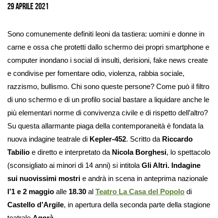
immagine
29 aprile 2021
Sono comunemente definiti leoni da tastiera: uomini e donne in
carne e ossa che protetti dallo schermo dei propri smartphone e
computer inondano i social di insulti, derisioni, fake news create
e condivise per fomentare odio, violenza, rabbia sociale,
razzismo, bullismo. Chi sono queste persone? Come può il filtro
di uno schermo e di un profilo social bastare a liquidare anche le
più elementari norme di convivenza civile e di rispetto dell’altro?
Su questa allarmante piaga della contemporaneità è fondata la
nuova indagine teatrale di
Kepler-452
. Scritto da
Riccardo
Tabilio
e diretto e interpretato da
Nicola Borghesi
, lo spettacolo
(sconsigliato ai minori di 14 anni) si intitola
Gli Altri. Indagine
sui nuovissimi mostri
e andrà in scena in anteprima nazionale
l’1 e 2 maggio
alle
18.30
al
Teatro La Casa del Popolo
di
Castello d’Argile
, in apertura della seconda parte della stagione
teatrale
Agorà
.