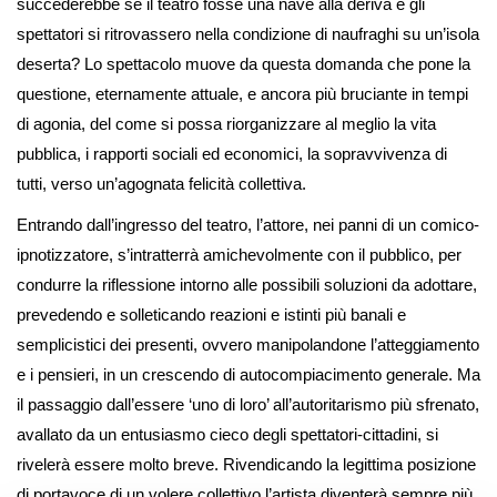
succederebbe se il teatro fosse una nave alla deriva e gli
spettatori si ritrovassero nella condizione di naufraghi su un’isola
deserta? Lo spettacolo muove da questa domanda che pone la
questione, eternamente attuale, e ancora più bruciante in tempi
di agonia, del come si possa riorganizzare al meglio la vita
pubblica, i rapporti sociali ed economici, la sopravvivenza di
tutti, verso un’agognata felicità collettiva.
Entrando dall’ingresso del teatro, l’attore, nei panni di un comico-
ipnotizzatore, s’intratterrà amichevolmente con il pubblico, per
condurre la riflessione intorno alle possibili soluzioni da adottare,
prevedendo e solleticando reazioni e istinti più banali e
semplicistici dei presenti, ovvero manipolandone l’atteggiamento
e i pensieri, in un crescendo di autocompiacimento generale. Ma
il passaggio dall’essere ‘uno di loro’ all’autoritarismo più sfrenato,
avallato da un entusiasmo cieco degli spettatori-cittadini, si
rivelerà essere molto breve. Rivendicando la legittima posizione
di portavoce di un volere collettivo l’artista diventerà sempre più