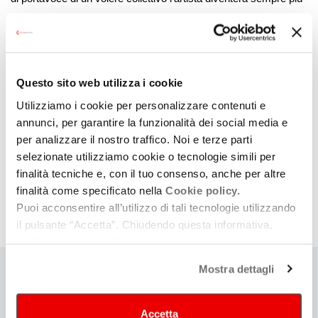
autoritario, evocando lo spettro di un estremismo travestito da
buon senso. Nell’appellarsi alla necessità di resuscitare una
società agonizzante, tra istanze che ricalcano molto
apertamente quelle che sentiamo quotidianamente rimbalzare
Questo sito web utilizza i cookie
tra talks e social networks, il nuovo ‘leader’ trascinerà gli
Utilizziamo i cookie per personalizzare contenuti e
spettatori in una sospensione finale tragica, una distopia sulfurea
annunci, per garantire la funzionalità dei social media e
e grottesca collocata poco lontano dall’oggi, nel tempo e nello
per analizzare il nostro traffico. Noi e terze parti
spazio.
selezionate utilizziamo cookie o tecnologie simili per
finalità tecniche e, con il tuo consenso, anche per altre
finalità come specificato nella
Cookie policy.
Puoi acconsentire all’utilizzo di tali tecnologie utilizzando
il pulsante “Accetta”. Chiudendo questa informativa,
continui senza accettare.
Mostra dettagli
Cartellone
Accetta