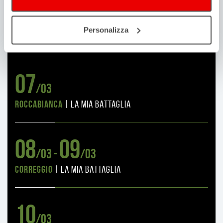
05
06
/03 -
/03
Personalizza
Casalecchio di Reno
|
LA MIA BATTAGLIA
07
/03
Roccabianca
|
LA MIA BATTAGLIA
08
09
/03 -
/03
Correggio
|
LA MIA BATTAGLIA
10
/03