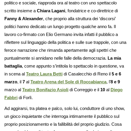
politico e sociale, riapproda ora al teatro con uno spettacolo
scritto insieme a
Chiara Lagani
, fondatrice e co-direttrice di
Fanny & Alexander
, che proprio alla struttura dei ‘discorsi’
politici hanno dedicato un lungo progetto qualche anno fa. Il
lavoro co-firmato con Elio Germano invita infatti il pubblico a
riflettere sul linguaggio della politica e sulle sue trappole, con una
feroce narrazione che rimanda apertamente agli spettri che
puntualmente si annidano nelle falle della democrazia.
La mia
battaglia
, come appunto s’intitola lo spettacolo in questione, va
in scena al
Teatro Laura Betti
di Casalecchio di Reno il
5 e 6
marzo
, il
7
al
Teatro Arena del Sole di Roccabianca
, l’
8 e 9
marzo al
Teatro Bonifazio Asioli
di Correggio e il
10
al
Diego
Fabbri
di Forlì.
Ad aggirarsi, tra platea e palco, solo lui, conduttore di uno show,
un gioco inquietante che interroga intimamente il pubblico sul
proprio posizionamento e la fallibilità del proprio giudizio. Cosa