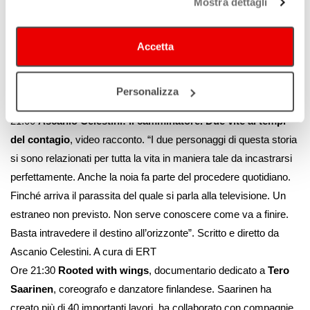
Mostra dettagli
scoperta del museo, situato nel castello di Spezzano, che
racconta la storia della produzione della ceramica
nel distretto industriale modenese-reggiano
Accetta
20:47
Omaggio a Dante: Il Caronte della Sala dei Trionfi del
Palazzo dei Pio
, a cura Manuela Rossi dei Musei di Palazzo
Personalizza
dei Pio, Carpi
21:00
Ascanio Celestini: Il camminatore. Due vite ai tempi
del contagio
, video racconto. “I due personaggi di questa storia
si sono relazionati per tutta la vita in maniera tale da incastrarsi
perfettamente. Anche la noia fa parte del procedere quotidiano.
Finché arriva il parassita del quale si parla alla televisione. Un
estraneo non previsto. Non serve conoscere come va a finire.
Basta intravedere il destino all’orizzonte”. Scritto e diretto da
Ascanio Celestini. A cura di ERT
Ore 21:30
Rooted with wings
, documentario dedicato a
Tero
Saarinen
, coreografo e danzatore finlandese. Saarinen ha
creato più di 40 importanti lavori, ha collaborato con compagnie