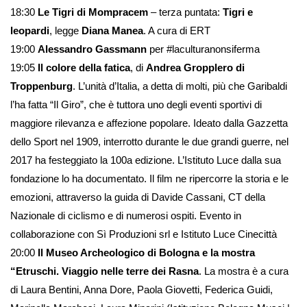
18:30
Le Tigri di Mompracem
– terza puntata:
Tigri e
leopardi
, legge
Diana Manea
. A cura di ERT
19:00
Alessandro Gassmann
per #laculturanonsiferma
19:05
Il colore della fatica
, di
Andrea Gropplero di
Troppenburg
. L’unità d’Italia, a detta di molti, più che Garibaldi
l’ha fatta “Il Giro”, che è tuttora uno degli eventi sportivi di
maggiore rilevanza e affezione popolare. Ideato dalla Gazzetta
dello Sport nel 1909, interrotto durante le due grandi guerre, nel
2017 ha festeggiato la 100a edizione. L’Istituto Luce dalla sua
fondazione lo ha documentato. Il film ne ripercorre la storia e le
emozioni, attraverso la guida di Davide Cassani, CT della
Nazionale di ciclismo e di numerosi ospiti. Evento in
collaborazione con Sì Produzioni srl e Istituto Luce Cinecittà
20:00
Il Museo Archeologico di Bologna e la mostra
“Etruschi. Viaggio nelle terre dei Rasna
. La mostra è a cura
di Laura Bentini, Anna Dore, Paola Giovetti, Federica Guidi,