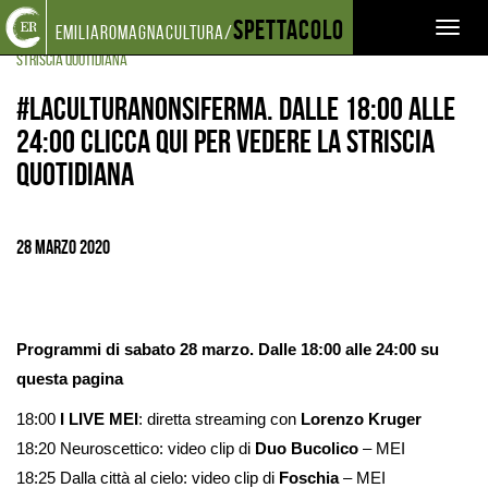
Torna
Cerca
Salta
Salta
Spettacolo
EVENTI E NEWS
NOTIZIE
Toggl
emiliaromagnacultura/
alla
nel
ai
al
#LACULTURANONSIFERMA. DALLE 18:00 ALLE 24:00 CLICCA QUI PER VEDERE LA
home
sito
contenuti
menu
naviga
STRISCIA QUOTIDIANA
page
principale
#laculturanonsiferma. Dalle 18:00 alle
24:00 clicca qui per vedere la striscia
quotidiana
28 Marzo 2020
Programmi di sabato 28 marzo. Dalle 18:00 alle 24:00 su
questa pagina
18:00
I LIVE MEI
: diretta streaming con
Lorenzo Kruger
18:20 Neuroscettico: video clip di
Duo Bucolico
– MEI
18:25 Dalla città al cielo: video clip di
Foschia
– MEI