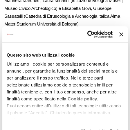
Marinella Marchesi, Laura Minarini (Istituzione Bologna Musei |
Museo Civico Archeologico) e Elisabetta Govi, Giuseppe
Sassatelli (Cattedra di Etruscologia e Archeologia Italica Alma
Mater Studiorum Università di Bologna)
20:20
Al MAMbo
: video in lingua dei segni con sottotitoli, che
racconta la storia del MAMbo – Museo d’Arte Moderna di
Bologna e dell’edificio che lo ospita, l’ex Forno del Pane. A
Questo sito web utilizza i cookie
seguire
Al Museo Morandi
, video in lingua dei segni con
sottotitoli, che descrive la figura di Giorgio Morandi e ripercorre
Utilizziamo i cookie per personalizzare contenuti e
annunci, per garantire la funzionalità dei social media e
la storia del Museo Morandi di Bologna
per analizzare il nostro traffico. Noi e terze parti
20:25
Museo Ettore Guatelli: Ettore’s Wunderkammer
(regia
selezionate utilizziamo cookie o tecnologie simili per
di Filippo Chiesa) e
Ettore’s Stargate
(regia di Filippo Chiesa)
finalità tecniche e, con il tuo consenso, anche per altre
20:30
Abitare oltre il tempo. Dalla capanna villanoviana alla
finalità come specificato nella
Cookie policy.
domus romana e Ora Casa Bondi è anche tua
… Storia di un
Puoi acconsentire all’utilizzo di tali tecnologie utilizzando
simbolo culturale di Castenaso, a cura del Comune di
il pulsante “Accetta”. Chiudendo questa informativa,
Castenaso
continui senza accettare.
20:40
Il Museo della Ceramica di Fiorano
: con il drone alla