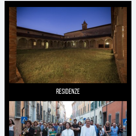
Ti
può
interessare
Residenze