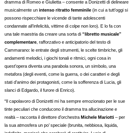
dramma di Romeo e Giulietta – consente a Donizetti di delineare
musicalmente un
intenso ritratto femminile
(in cui a tutt’oggi si
possono rispecchiare le vicende di tante adolescenti
condannate all’infelicità, vittime di colpe non loro). E lo fa con
una tale maestria da creare una sorta di
“libretto musicale”
complementare
, rafforzativo e anticipatorio del testo di
Cammarano: le entrate degli strumenti, le scelte timbriche, gli
andamenti melodici, i giochi tonali e ritmici, ogni cosa in
quest’opera diventa una parabola sonora, un simbolo, una
metafora (degli eventi, come la guerra, o dei caratteri e degli
stati d’animo dei protagonisti, come la sofferenza di Lucia, gli
slanci di Edgardo, il furore di Enrico).
“Il capolavoro di Donizetti mi ha sempre emozionato per le sue
tinte peculiari che conducono il dramma tra allucinazione e
realtà – racconta il direttore d’orchestra
Michele Mariotti
– per
la sua atmosfera un po’ speciale (brunita, nebbiosa, liquida,