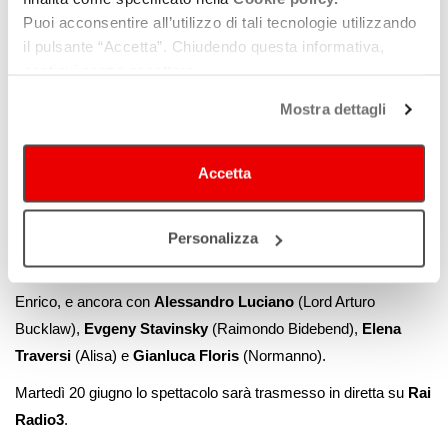
loro sguardi e atteggiamenti, qualcosa di terribile, come di un
Puoi acconsentire all’utilizzo di tali tecnologie utilizzando
il pulsante “Accetta”. Chiudendo questa informativa,
destino nero e irreversibile… Capisco infine – conclude il
continui senza accettare.
regista – che in questa sensazione che trasmette, il ritratto è
dolorosamente vero. E che la storia di Edgardo e Lucia andrà
Mostra dettagli
così, come le loro espressioni raccontano”.
Protagonista femminile di questo nuovo allestimento di “Lucia di
Accetta
Lammermoor”
il celebre soprano moldavo
Irina Lungu
, che si
alterna con
Ruth Iniesta
, insieme ai tenori
Celso Albelo
e
Personalizza
Stefan Pop
in alternanza nel ruolo dell’innamorato Edgardo,
Markus Werba
e
Simone Alberghini
in quello del fratello
Enrico, e ancora con
Alessandro Luciano
(Lord Arturo
Bucklaw),
Evgeny Stavinsky
(Raimondo Bidebend),
Elena
Traversi
(Alisa) e
Gianluca Floris
(Normanno).
Martedì 20 giugno lo spettacolo sarà trasmesso in diretta su
Rai
Radio3
.