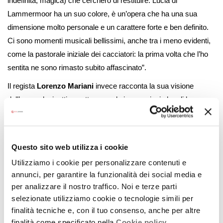
indefinita, magica) che cercherò di restituire. Lucia di
Lammermoor ha un suo colore, è un’opera che ha una sua
dimensione molto personale e un carattere forte e ben definito.
Ci sono momenti musicali bellissimi, anche tra i meno evidenti,
come la pastorale iniziale dei cacciatori: la prima volta che l’ho
sentita ne sono rimasto subito affascinato”.
Il regista
Lorenzo Mariani
invece racconta la sua visione
dell’opera donizettiana attraverso le impressioni che gli ha
suscitato il celebre quadro di Sir John Everett Millais ispirato al
romanzo di Walter Scott. “È un quadro che parla. Capisco
quanto questi due amanti sono “legati” (letteralmente legati,
Questo sito web utilizza i cookie
avvinti) finché vivono. Non potranno, in vita, essere mai
Utilizziamo i cookie per personalizzare contenuti e
separati. Si vede, è chiaro… Avverto una tragedia incombente.
annunci, per garantire la funzionalità dei social media e
Leggo un amore così intenso e totale da escludere ogni
per analizzare il nostro traffico. Noi e terze parti
possibile separazione. Leggo anche un amore che vive di una
selezionate utilizziamo cookie o tecnologie simili per
profonda – forse troppo profonda – unione di sentimenti. I due
finalità tecniche e, con il tuo consenso, anche per altre
protagonisti sembrano quasi simbiotici. Ma leggo ancora, nei
finalità come specificato nella
Cookie policy.