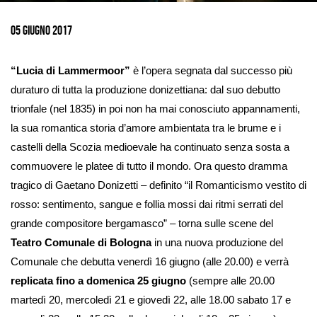
Ingrandisci
immagine
05 giugno 2017
“Lucia di Lammermoor”
è l’opera segnata dal successo più
duraturo di tutta la produzione donizettiana: dal suo debutto
trionfale (nel 1835) in poi non ha mai conosciuto appannamenti,
la sua romantica storia d’amore ambientata tra le brume e i
castelli della Scozia medioevale ha continuato senza sosta a
commuovere le platee di tutto il mondo. Ora questo dramma
tragico di Gaetano Donizetti – definito “il Romanticismo vestito di
rosso: sentimento, sangue e follia mossi dai ritmi serrati del
grande compositore bergamasco” – torna sulle scene del
Teatro Comunale di Bologna
in una nuova produzione del
Comunale che debutta venerdì 16 giugno (alle 20.00) e verrà
replicata fino a
domenica 25 giugno
(sempre alle 20.00
martedì 20, mercoledì 21 e giovedì 22, alle 18.00 sabato 17 e