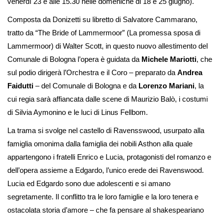
venerdì 23 e alle 15.30 nelle domeniche di 18 e 25 giugno).
Composta da Donizetti su libretto di Salvatore Cammarano,
tratto da “The Bride of Lammermoor” (La promessa sposa di
Lammermoor) di Walter Scott, in questo nuovo allestimento del
Comunale di Bologna l’opera è guidata da
Michele Mariotti
,
che
sul podio dirigerà l’Orchestra e il Coro – preparato da
Andrea
Faidutti
– del
Comunale di Bologna e da
Lorenzo Mariani
, la
cui regia sarà affiancata dalle scene di Maurizio Balò, i costumi
di Silvia Aymonino e le luci di Linus Fellbom.
La trama si svolge nel castello di Ravensswood, usurpato alla
famiglia omonima dalla famiglia dei nobili Asthon alla quale
appartengono i fratelli Enrico e Lucia, protagonisti del romanzo e
dell’opera assieme a Edgardo, l’unico erede dei Ravenswood.
Lucia ed Edgardo sono due adolescenti e si amano
segretamente. Il conflitto tra le loro famiglie e la loro tenera e
ostacolata storia d’amore – che fa pensare al shakespeariano