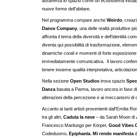
attraversa lo spazio come un ecosistema instab
nuove forme dell’abitare.
Nel programma compare anche
Weirdo
, creaz
Dance Company
, una delle realtà produttive pi
affronta il tema della diversità e dell’identità com
diventa qui possibilità di trasformazione, element
dinamiche corali e momenti di forte esposizione 
immediatamente comunicativa. Il lavoro confer
tenere insieme qualità interpretativa, articolazi
Nella sezione
Open Studios
trova spazio
Spec
Danza
basata a Parma, lavoro ancora in fase di 
alterazioni della percezione e ai meccanismi di 
Accanto ai tanti artisti provenienti dall’Emilia
tra gli altri,
Caduta la neve
– da Sarah Moon di
Francesco Marilungo per Körper,
Good Vibes O
Codeduomo,
Epiphanīa. Mi rendo manifesta
d