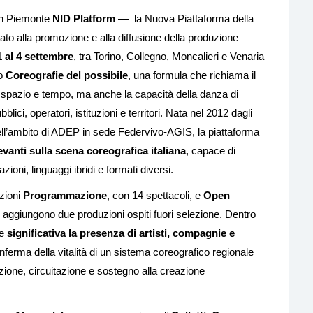
 in Piemonte
NID Platform —
la Nuova Piattaforma della
to alla promozione e alla diffusione della produzione
1 al 4 settembre
, tra Torino, Collegno, Moncalieri e Venaria
lo
Coreografie del possibile
, una formula che richiama il
ra spazio e tempo, ma anche la capacità della danza di
blici, operatori, istituzioni e territori. Nata nel 2012 dagli
 nell’ambito di ADEP in sede Federvivo-AGIS, la piattaforma
evanti sulla scena coreografica italiana
, capace di
oni, linguaggi ibridi e formati diversi.
ezioni
Programmazione
, con 14 spettacoli, e
Open
 si aggiungono due produzioni ospiti fuori selezione. Dentro
te
significativa la presenza di artisti, compagnie e
onferma della vitalità di un sistema coreografico regionale
zione, circuitazione e sostegno alla creazione