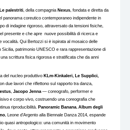
Le palestriti
, della compagnia
Nexus
, fondata e diretta da
e del panorama coreutico contemporaneo indipendente in
po di indagine rigoroso, attraversato da tensioni fisiche,
del presente e che apre
nuove possibilità di ricerca e
 vocalità. Qui Bertozzi si è ispirata al mosaico delle
 in Sicilia, patrimonio UNESCO e rara rappresentazione di
na scrittura fisica rigorosa e stratificata che da anni
za del nucleo produttivo
KLm-Kinkaleri, Le Supplici,
due lavori che riflettono sul rapporto tra danza,
estus
,
Jacopo Jenna
— coreografo, performer e
isivo e corpo vivo, costruendo una coreografia che
tinua riproducibilità.
Panoramic Banana. Album degli
ano
, Leone d’Argento alla Biennale Danza 2014, espande
gio quasi antropologico: una comunità in movimento