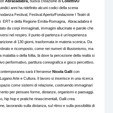
on
Abracadabra,
nuova creazione di
CollettivO
indici anni ha ridefinito alcuni codici della scena
odanza Festival, Festival Aperto/Fondazione I Teatri di
o di ERT e della Regione Emilia-Romagna, Abracadabra è
itato da corpi immaginati, immagini allucinate e parole che
rsi nel respiro. Il punto di partenza è un’esperienza
arizione di 130 giorni, trasformata in materia scenica. Da
mbrato e ricomposto, come nei numeri di illusionismo, ma
malattia o della follia, là dove la percezione della realtà si
ivo performativo, partitura coreografica e gioco percettivo.
a contemporanea sarà il ferrarese
Nicola Galli
con
ugano Arte e Cultura. Il lavoro si inserisce in una ricerca
 spazio come sistemi di relazione, costruendo immaginari
trumento per pensare forme, distanze, organismi e paesaggi.
, hip hop e pratiche rinascimentali, Galli crea
 lavorando sulla distanza, sul ritmo e sulla possibilità di