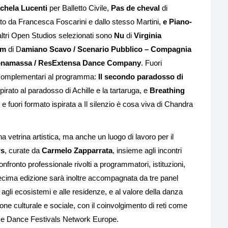
chela Lucenti
per Balletto Civile,
Pas de cheval
di
ato da Francesca Foscarini e dallo stesso Martini,
e Piano-
altri Open Studios selezionati sono
Nu
di
Virginia
am
di D
amiano Scavo / Scenario Pubblico – Compagnia
onamassa /
ResExtensa Dance Company
. Fuori
i complementari al programma:
Il secondo paradosso di
pirato al paradosso di Achille e la tartaruga, e
Breathing
e fuori formato ispirata a Il silenzio è cosa viva di Chandra
vetrina artistica, ma anche un luogo di lavoro per il
ws
, curate da
Carmelo Zapparrata
, insieme agli incontri
onfronto professionale rivolti a programmatori, istituzioni,
 decima edizione sarà inoltre accompagnata da tre panel
 agli ecosistemi e alle residenze, e al valore della danza
e culturale e sociale, con il coinvolgimento di reti come
 Dance Festivals Network Europe.