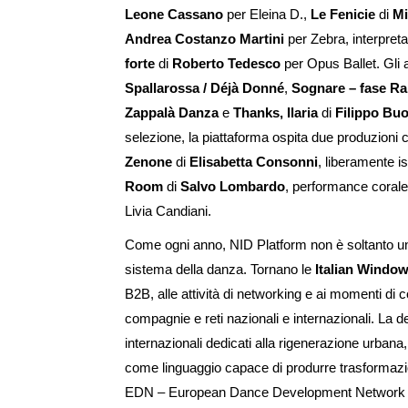
Leone Cassano
per Eleina D.,
Le Fenicie
di
Mi
Andrea Costanzo Martini
per Zebra, interpret
forte
di
Roberto Tedesco
per Opus Ballet. Gli 
Spallarossa / Déjà Donné
,
Sognare – fase R
Zappalà Danza
e
Thanks, Ilaria
di
Filippo Bu
selezione, la piattaforma ospita due produzion
Zenone
di
Elisabetta Consonni
, liberamente is
Room
di
Salvo Lombardo
, performance corale 
Livia Candiani.
Come ogni anno, NID Platform non è soltanto una 
sistema della danza. Tornano le
Italian Windo
B2B, alle attività di networking e ai momenti di c
compagnie e reti nazionali e internazionali. La
internazionali dedicati alla rigenerazione urbana,
come linguaggio capace di produrre trasformazion
EDN – European Dance Development Network e