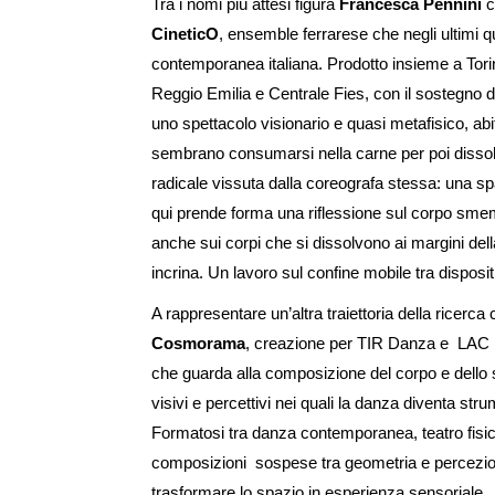
Tra i nomi più attesi figura
Francesca Pennini
c
CineticO
, ensemble ferrarese che negli ultimi qu
contemporanea italiana. Prodotto insieme a Torin
Reggio Emilia e Centrale Fies, con il sostegn
uno spettacolo visionario e quasi metafisico, ab
sembrano consumarsi nella carne per poi dissolve
radicale vissuta dalla coreografa stessa: una sp
qui prende forma una riflessione sul corpo sme
anche sui corpi che si dissolvono ai margini della 
incrina. Un lavoro sul confine mobile tra disposit
A rappresentare un’altra traiettoria della ricerc
Cosmorama
, creazione per TIR Danza e
LAC L
che guarda alla composizione del corpo e dello
visivi e percettivi nei quali la danza diventa s
Formatosi tra danza contemporanea, teatro fisico
composizioni sospese tra geometria e percezione,
trasformare lo spazio in esperienza sensoriale.