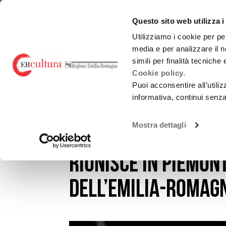
Torna
Cerca
Salta
Salta
alla
nel
ai
al
emiliaromagnacultur
Questo sito web utilizza i
home
sito
contenuti
menu
page
principale
Utilizziamo i cookie per pe
media e per analizzare il n
Chi siamo
Osservatorio
simili per finalità tecniche
Cookie policy.
Puoi acconsentire all’utili
informativa, continui senz
EVENTI E NEWS
NOTIZIE
NID PLATFORM 2026, L
Spettacolo dal
Chi siamo
vivo
Mostra dettagli
NID Platform 2026,
Promozione
Monitoraggi periodici
attività Culturali e
Carnevali storici
Studi e ricerche
riunisce in Piemon
Promozione
culturale
Report annuali -
dell’Emilia-Romag
all’estero
Archivio
OrangePapERs