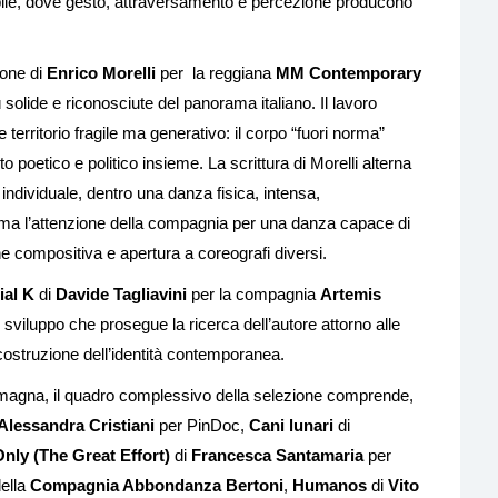
ile, dove gesto, attraversamento e percezione producono
ione di
Enrico Morelli
per la reggiana
MM Contemporary
ù solide e riconosciute del panorama italiano. Il lavoro
e territorio fragile ma generativo: il corpo “fuori norma”
o poetico e politico insieme. La scrittura di Morelli alterna
individuale, dentro una danza fisica, intensa,
ma l’attenzione della compagnia per una danza capace di
one compositiva e apertura a coreografi diversi.
ial K
di
Davide Tagliavini
per la compagnia
Artemis
sviluppo che prosegue la ricerca dell’autore attorno alle
costruzione dell’identità contemporanea.
 Romagna, il quadro complessivo della selezione comprende,
Alessandra Cristiani
per PinDoc,
Cani lunari
di
nly (The Great Effort)
di
Francesca Santamaria
per
ella
Compagnia Abbondanza Bertoni
,
Humanos
di
Vito