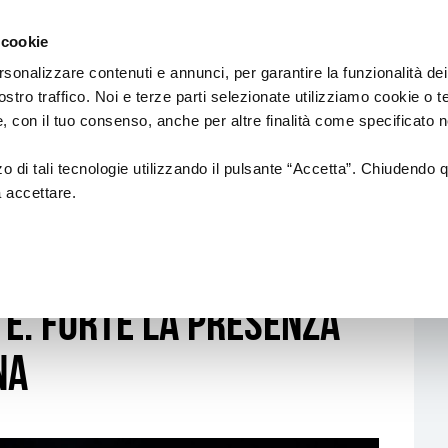
Regione
Spettacolo
a/
Emilia
 cookie
a
Romagna
cura
rsonalizzare contenuti e annunci, per garantire la funzionalità dei
di
ostro traffico. Noi e terze parti selezionate utilizziamo cookie o 
Assessorato
Finanziamenti
Sistema dello spettaco
 e, con il tuo consenso, anche per altre finalità come specificato n
Cultura
e
Paesaggio
zzo di tali tecnologie utilizzando il pulsante “Accetta”. Chiudendo 
a accettare.
A DANZA ITALIANA SI RIUNISCE IN PIEMONTE. FORTE LA PRESENZA DELL’EM
Bandi
Enti partecipati
 la danza italiana si
L.R. 13/99
Produzione e distribuzione
L. R. 21/23
Circuiti e coordinamenti
te. Forte la presenza
L.R. 2/18
Teatri di tradizione
na
La nuova Legge Quadro
Festival e Rassegne
sulla Cultura si
costruisce insieme
Residenze 2025-2027