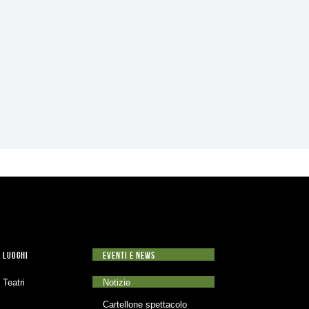
LUOGHI
EVENTI E NEWS
Teatri
Notizie
Cartellone spettacolo