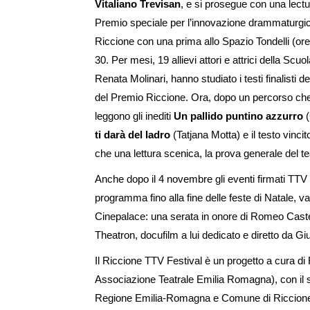
Vitaliano Trevisan
, e si prosegue con una lectu
Premio speciale per l’innovazione drammaturgica
Riccione con una prima allo Spazio Tondelli (ore
30. Per mesi, 19 allievi attori e attrici della Scu
Renata Molinari, hanno studiato i testi finalisti 
del Premio Riccione. Ora, dopo un percorso che 
leggono gli inediti
Un pallido puntino azzurro
(
ti darà del ladro
(Tatjana Motta) e il testo vincit
che una lettura scenica, la prova generale del te
Anche dopo il 4 novembre gli eventi firmati TTV
programma fino alla fine delle feste di Natale, 
Cinepalace: una serata in onore di Romeo Castel
Theatron, docufilm a lui dedicato e diretto da Giu
Il Riccione TTV Festival è un progetto a cura d
Associazione Teatrale Emilia Romagna), con il sost
Regione Emilia-Romagna e Comune di Riccion