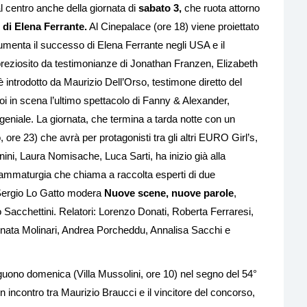
al centro anche della giornata di
sabato 3,
che ruota attorno
 di Elena Ferrante.
Al Cinepalace (ore 18) viene proiettato
umenta il successo di Elena Ferrante negli USA e il
 Impreziosito da testimonianze di Jonathan Franzen, Elizabeth
è introdotto da Maurizio Dell’Orso, testimone diretto del
poi in scena l’ultimo spettacolo di Fanny & Alexander,
 geniale. La giornata, che termina a tarda notte con un
 ore 23) che avrà per protagonisti tra gli altri EURO Girl’s,
ini, Laura Nomisache, Luca Sarti, ha inizio già alla
rammaturgia che chiama a raccolta esperti di due
, Sergio Lo Gatto modera
Nuove scene, nuove parole
,
 Sacchettini. Relatori: Lorenzo Donati, Roberta Ferraresi,
nata Molinari, Andrea Porcheddu, Annalisa Sacchi e
uono domenica (Villa Mussolini, ore 10) nel segno del 54°
 incontro tra Maurizio Braucci e il vincitore del concorso,