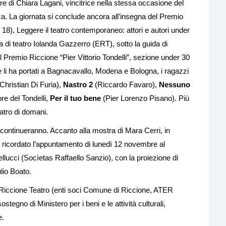
re di Chiara Lagani, vincitrice nella stessa occasione del
. La giornata si conclude ancora all’insegna del Premio
 18), Leggere il teatro contemporaneo: attori e autori under
ola di teatro Iolanda Gazzerro (ERT), sotto la guida di
del Premio Riccione “Pier Vittorio Tondelli”, sezione under 30
li ha portati a Bagnacavallo, Modena e Bologna, i ragazzi
Christian Di Furia),
Nastro 2
(Riccardo Favaro),
Nessuno
ore del Tondelli,
Per il tuo bene
(Pier Lorenzo Pisano). Più
atro di domani.
 continueranno. Accanto alla mostra di Mara Cerri, in
va ricordato l’appuntamento di lunedì 12 novembre al
lucci (Socìetas Raffaello Sanzio), con la proiezione di
lio Boato.
i Riccione Teatro (enti soci Comune di Riccione, ATER
egno di Ministero per i beni e le attività culturali,
e.