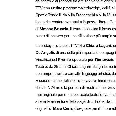
del teatro e ai rapporti tra arti sceniche e video
TTV con un fitto programma coinvolge, dall’
1 a
Spazio Tondelli, da Villa Franceschi a Villa Muss
incontri e conferenze, tutti a ingresso libero. 
di
Simone Bruscia
, il teatro non sarà il focus
punto di innesco per una riflessione più ampia su 
La protagonista del #TTV24 è
Chiara Lagani
, 
De Angelis
di una delle più importanti compagni
Vincitrice del
Premio speciale per l’innovazi
Teatro
, da 25 anni Chiara Lagani allarga le front
contemporaneità e con altri linguaggi artistici, dall
Riccione hanno definito il suo lavoro “finemente 
del #TTV24 ne è la perfetta dimostrazione. Giov
mai originale per uno spettacolo teatrale, va in
scena le avventure della saga di L. Frank Baum, da
originali di
Mara Cerri
, disegnate per il libro e 