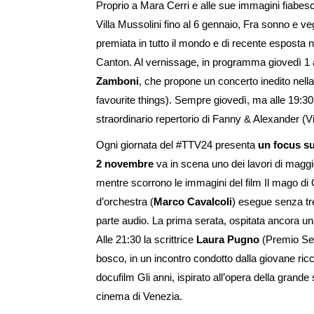
Proprio a Mara Cerri e alle sue immagini fiabesc
Villa Mussolini fino al 6 gennaio, Fra sonno e vegl
premiata in tutto il mondo e di recente esposta negl
Canton. Al vernissage, in programma giovedì 1 
Zamboni
, che propone un concerto inedito nella 
favourite things). Sempre giovedì, ma alle 19:30
straordinario repertorio di Fanny & Alexander (V
Ogni giornata del #TTV24 presenta
un focus su
2 novembre
va in scena uno dei lavori di mag
mentre scorrono le immagini del film Il mago di 
d’orchestra (
Marco Cavalcoli
) esegue senza treg
parte audio. La prima serata, ospitata ancora una
Alle 21:30 la scrittrice
Laura Pugno
(Premio Sel
bosco, in un incontro condotto dalla giovane ric
docufilm Gli anni, ispirato all’opera della grande
cinema di Venezia.