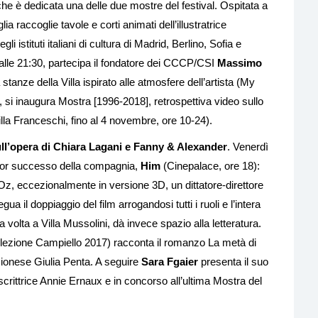
he è dedicata una delle due mostre del festival. Ospitata a
ia raccoglie tavole e corti animati dell’illustratrice
i istituti italiani di cultura di Madrid, Berlino, Sofia e
alle 21:30, partecipa il fondatore dei CCCP/CSI
Massimo
stanze della Villa ispirato alle atmosfere dell’artista (My
, si inaugura Mostra [1996-2018], retrospettiva video sullo
illa Franceschi, fino al 4 novembre, ore 10-24).
ll’opera di Chiara Lagani e Fanny & Alexander
. Venerdì
gior successo della compagnia,
Him
(Cinepalace, ore 18):
Oz, eccezionalmente in versione 3D, un dittatore-direttore
ua il doppiaggio del film arrogandosi tutti i ruoli e l’intera
 volta a Villa Mussolini, dà invece spazio alla letteratura.
ezione Campiello 2017) racconta il romanzo La metà di
cionese Giulia Penta. A seguire
Sara Fgaier
presenta il suo
 scrittrice Annie Ernaux e in concorso all’ultima Mostra del