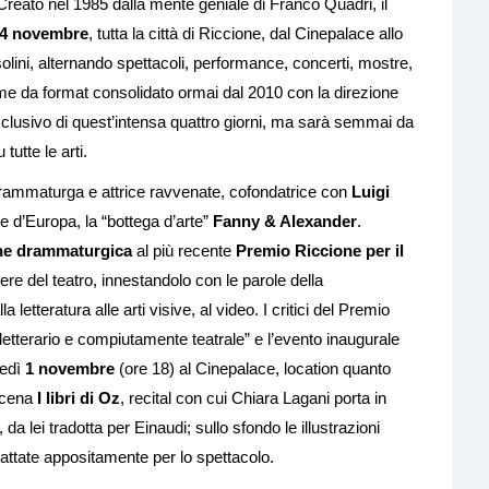
. Creato nel 1985 dalla mente geniale di Franco Quadri, il
l 4 novembre
, tutta la città di Riccione, dal Cinepalace allo
olini, alternando spettacoli, performance, concerti, mostre,
Come da format consolidato ormai dal 2010 con la direzione
 esclusivo di quest’intensa quattro giorni, ma sarà semmai da
tutte le arti.
drammaturga e attrice ravvenate, cofondatrice con
Luigi
e d’Europa, la “bottega d’arte”
Fanny & Alexander
.
one drammaturgica
al più recente
Premio Riccione per il
iere del teatro, innestandolo con le parole della
a letteratura alle arti visive, al video. I critici del Premio
letterario e compiutamente teatrale” e l’evento inaugurale
edì
1 novembre
(ore 18) al Cinepalace, location quanto
 scena
I libri di Oz
, recital con cui Chiara Lagani porta in
 lei tradotta per Einaudi; sullo sfondo le illustrazioni
adattate appositamente per lo spettacolo.