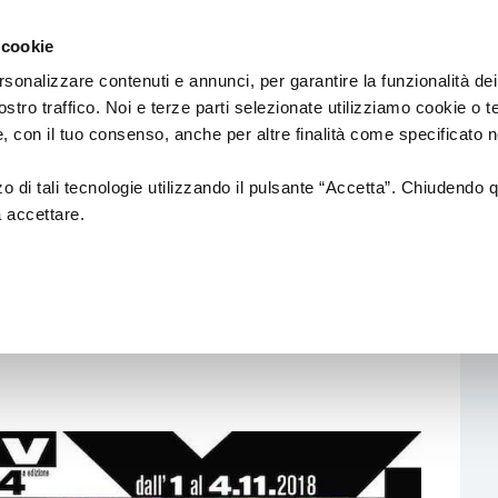
Regione
Spettacolo
a/
Emilia
 cookie
a
Romagna
cura
rsonalizzare contenuti e annunci, per garantire la funzionalità dei
di
ostro traffico. Noi e terze parti selezionate utilizziamo cookie o 
Assessorato
Finanziamenti
Sistema dello spettaco
 e, con il tuo consenso, anche per altre finalità come specificato n
Cultura
e
Paesaggio
zzo di tali tecnologie utilizzando il pulsante “Accetta”. Chiudendo 
a accettare.
L #TTV2. PERFORMING ARTS ON SCREEN
Bandi
Enti partecipati
val #TTV2. Performing
L.R. 13/99
Produzione e distribuzione
L. R. 21/23
Circuiti e coordinamenti
L.R. 2/18
Teatri di tradizione
La nuova Legge Quadro
Festival e Rassegne
sulla Cultura si
costruisce insieme
Residenze 2025-2027