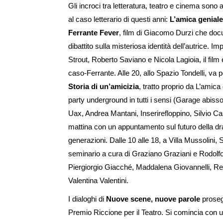
Gli incroci tra letteratura, teatro e cinema sono 
al caso letterario di questi anni:
L’amica geniale
Ferrante Fever
, film di Giacomo Durzi che doc
dibattito sulla misteriosa identità dell’autrice.
Strout, Roberto Saviano e Nicola Lagioia, il film 
caso-Ferrante. Alle 20, allo Spazio Tondelli, va 
Storia di un’amicizia
, tratto proprio da L’amica
party underground in tutti i sensi (Garage abisso,
Uax, Andrea Mantani, Inserirefloppino, Silvio Can
mattina con un appuntamento sul futuro della d
generazioni. Dalle 10 alle 18, a Villa Mussolini
seminario a cura di Graziano Graziani e Rodolfo
Piergiorgio Giacché, Maddalena Giovannelli, Re
Valentina Valentini.
I dialoghi di
Nuove scene, nuove parole
proseg
Premio Riccione per il Teatro. Si comincia con un