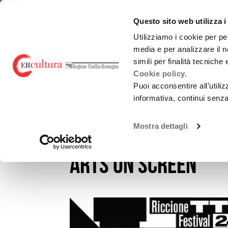
Torna
Cerca
Salta
Salta
alla
nel
ai
al
emiliaromagnacultur
Questo sito web utilizza i
home
sito
contenuti
menu
page
principale
Utilizziamo i cookie per pe
media e per analizzare il n
Chi siamo
Osservatorio
simili per finalità tecniche
Cookie policy.
Puoi acconsentire all’utili
informativa, continui senz
EVENTI E NEWS
NOTIZIE
RICCIONE TTV FESTIVA
Spettacolo dal
Chi siamo
vivo
Mostra dettagli
Riccione TTV Festi
Promozione
Monitoraggi periodici
attività Culturali e
Carnevali storici
Studi e ricerche
arts on screen
Promozione
culturale
Report annuali -
all’estero
Archivio
OrangePapERs