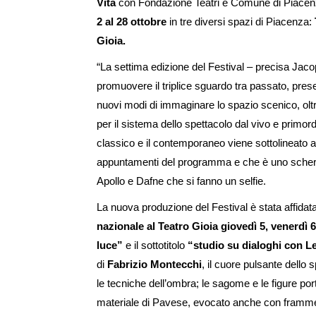
Vita
con Fondazione Teatri e Comune di Piacenza
2 al 28 ottobre
in tre diversi spazi di Piacenza:
Gioia.
“La settima edizione del Festival – precisa Jaco
promuovere il triplice sguardo tra passato, pre
nuovi modi di immaginare lo spazio scenico, oltre 
per il sistema dello spettacolo dal vivo e primord
classico e il contemporaneo viene sottolineato 
appuntamenti del programma e che è uno scherzo
Apollo e Dafne che si fanno un selfie.
La nuova produzione del Festival è stata affidat
nazionale al Teatro Gioia giovedì 5, venerdì 
luce”
e il sottotitolo
“studio su dialoghi con L
di
Fabrizio Montecchi
, il cuore pulsante dello
le tecniche dell’ombra; le sagome e le figure por
materiale di Pavese, evocato anche con frammenti