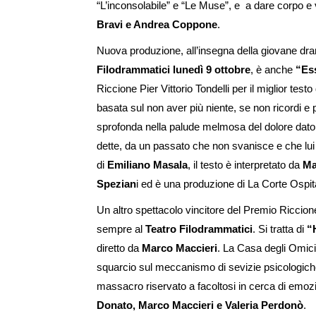
“L’inconsolabile” e “Le Muse”, e a dare corpo e
Bravi e Andrea Coppone
.
Nuova produzione, all’insegna della giovane dr
Filodrammatici lunedì 9 ottobre
, è anche
“Es
Riccione Pier Vittorio Tondelli per il miglior test
basata sul non aver più niente, se non ricordi e po
sprofonda nella palude melmosa del dolore dato
dette, da un passato che non svanisce e che lu
di
Emiliano Masala
, il testo è interpretato da
Ma
Spezian
i ed è una produzione di La Corte Ospi
Un altro spettacolo vincitore del Premio Riccione
sempre al
Teatro Filodrammatici
. Si tratta di
“
diretto da
Marco Maccieri
. La Casa degli Omic
squarcio sul meccanismo di sevizie psicologiche,
massacro riservato a facoltosi in cerca di emozio
Donato, Marco Maccieri e Valeria Perdonò
.