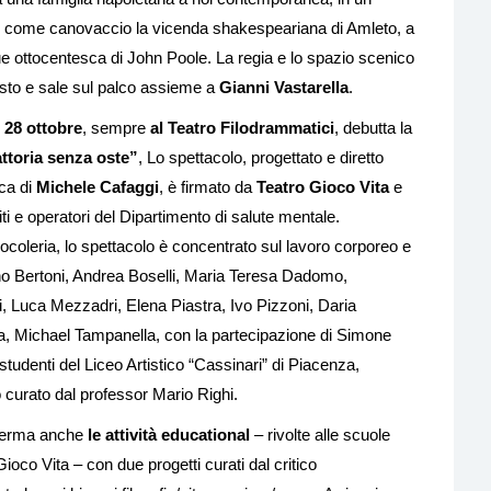
 come canovaccio la vicenda shakespeariana di Amleto, a
sque ottocentesca di John Poole. La regia e lo spazio scenico
testo e sale sul palco assieme a
Gianni Vastarella
.
 28 ottobre
, sempre
al
Teatro Filodrammatici
, debutta la
ttoria senza oste”
, Lo spettacolo, progettato e diretto
ica di
Michele Cafaggi
, è firmato da
Teatro Gioco Vita
e
i e operatori del Dipartimento di salute mentale.
giocoleria, lo spettacolo è concentrato sul lavoro corporeo e
ino Bertoni, Andrea Boselli, Maria Teresa Dadomo,
, Luca Mezzadri, Elena Piastra, Ivo Pizzoni, Daria
, Michael Tampanella, con la partecipazione di Simone
studenti del Liceo Artistico “Cassinari” di Piacenza,
o curato dal professor Mario Righi.
onferma anche
le attività educational
– rivolte alle scuole
oco Vita – con due progetti curati dal critico