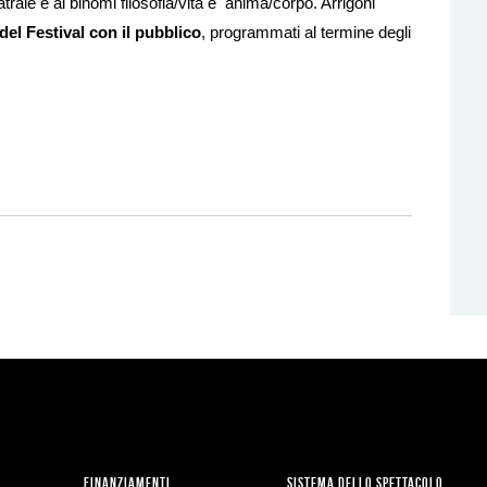
eatrale e ai binomi filosofia/vita e anima/corpo. Arrigoni
i del Festival con il pubblico
, programmati al termine degli
FINANZIAMENTI
SISTEMA DELLO SPETTACOLO