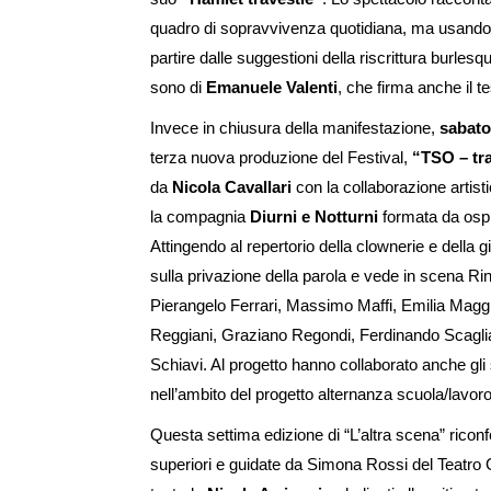
quadro di sopravvivenza quotidiana, ma usando
partire dalle suggestioni della riscrittura burle
sono di
Emanuele Valenti
, che firma anche il 
Invece in chiusura della manifestazione,
sabato
terza nuova produzione del Festival,
“TSO – tra
da
Nicola Cavallari
con la collaborazione artist
la compagnia
Diurni e Notturni
formata da ospit
Attingendo al repertorio della clownerie e della 
sulla privazione della parola e vede in scena R
Pierangelo Ferrari, Massimo Maffi, Emilia Maggi
Reggiani, Graziano Regondi, Ferdinando Scaglia
Schiavi. Al progetto hanno collaborato anche gli 
nell’ambito del progetto alternanza scuola/lavor
Questa settima edizione di “L’altra scena” ric
superiori e guidate da Simona Rossi del Teatro Gi