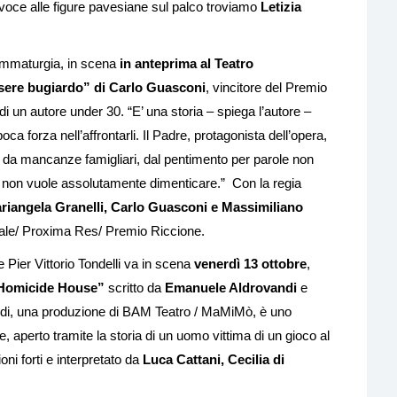
 voce alle figure pavesiane sul palco troviamo
Letizia
ammaturgia, in scena
in anteprima al Teatro
sere bugiardo” di Carlo Guasconi
, vincitore del Premio
o di un autore under 30. “E’ una storia – spiega l’autore –
ca forza nell’affrontarli. Il Padre, protagonista dell’opera,
 da mancanze famigliari, dal pentimento per parole non
i non vuole assolutamente dimenticare.” Con la regia
riangela Granelli, Carlo Guasconi e Massimiliano
tale/ Proxima Res/ Premio Riccione.
 Pier Vittorio Tondelli va in scena
venerdì 13 ottobre
,
Homicide House”
scritto da
Emanuele Aldrovandi
e
idi, una produzione di BAM Teatro / MaMiMò, è uno
 aperto tramite la storia di un uomo vittima di un gioco al
ni forti e interpretato da
Luca Cattani, Cecilia di