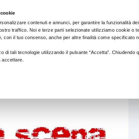
Regione
Spettacolo
a/
Emilia
 cookie
a
Romagna
cura
rsonalizzare contenuti e annunci, per garantire la funzionalità dei
di
ostro traffico. Noi e terze parti selezionate utilizziamo cookie o 
Assessorato
Finanziamenti
Sistema dello spettaco
 e, con il tuo consenso, anche per altre finalità come specificato n
Cultura
e
Paesaggio
zzo di tali tecnologie utilizzando il pulsante “Accetta”. Chiudendo 
a accettare.
ANEO A “L’ALTRA SCENA”
Bandi
Enti partecipati
raneo a “L’altra
L.R. 13/99
Produzione e distribuzione
L. R. 21/23
Circuiti e coordinamenti
L.R. 2/18
Teatri di tradizione
La nuova Legge Quadro
Festival e Rassegne
sulla Cultura si
costruisce insieme
Residenze 2025-2027