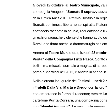
Giovedì 19 ottobre, al
Teatro Municipale
, va 
compagnia Anagoor,
“Socrate il sopravvissuto
della Critica Anct 2016, Premio Hystrio alla regi
Scurati, con innesti liberamente ispirati a Plat
spettacolo racconta la scuola, l’educazione e il lor
gli echi di cronache violente che hanno avuto c
Derai
, che firma anche la drammaturgia assie
Ancora
al Teatro Municipale, lunedì 23 ottobr
Verità” della Compagnia Finzi Pasca
. Scritto
bellissima miscela, surreale e magica, di acroba
prima a Montréal nel 2013, è andato in scena in t
Nella giornata inaugurale del Festival,
lunedì 2 
i
Fratelli Dalla Via
,
Marta e Diego
, con la loro
contemporaneo in forma di racconto; mentre
lu
cartellone
Punta Corsara
, una compagnia consid
suo
“Hamlet travestie”
. Lo spettacolo raccont