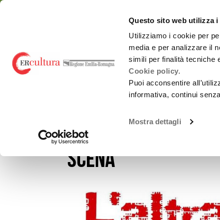
Torna
Cerca
Salta
Salta
alla
nel
ai
al
emiliaromagnacultur
Questo sito web utilizza i
home
sito
contenuti
menu
page
principale
Utilizziamo i cookie per pe
media e per analizzare il n
Chi siamo
Osservatorio
simili per finalità tecniche
Cookie policy.
Puoi acconsentire all’utili
informativa, continui senz
EVENTI E NEWS
NOTIZIE
IL TEATRO CONTEMPOR
Spettacolo dal
Chi siamo
vivo
Mostra dettagli
Il teatro contempo
Promozione
Monitoraggi periodici
attività Culturali e
Carnevali storici
Studi e ricerche
scena”
Promozione
culturale
Report annuali -
all’estero
Archivio
OrangePapERs