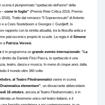
in scena il pluripremiato “spettacolo dell’anno” della
 – come le foglie”
(Premio Rete Critica 2016, Premio
a 2016). Tratto dal romanzo “Il Sopravvissuto” di Antonio
one e a Cees Nooteboom e Georges I. Gurdjieff, lo
o rapporto con la stretta attualità, tra la filosofia antica e
ome palcoscenico proprio le scuole. La regia è di
Simone
me a
Patrizia Vercesi
.
e
è in programma un
grande evento internazionale
:
“La
 e diretto da Daniele Finzi Pasca, lo spettacolo è una
zia, teatro, danza e musica. In meno di cinque anni, dalla
utto il mondo oltre 360 volte.
ottobre, al Teatro Filodrammatici
vanno in scena
“Drammatica elementare”
, un dissacrante abbecedario
nedì 16 ottobre
, ancora al Teatro Filodrammatici, è in
erata un fenomeno unico nel teatro italiano, e il
a una famiglia napoletana a noi contemporanea, in un