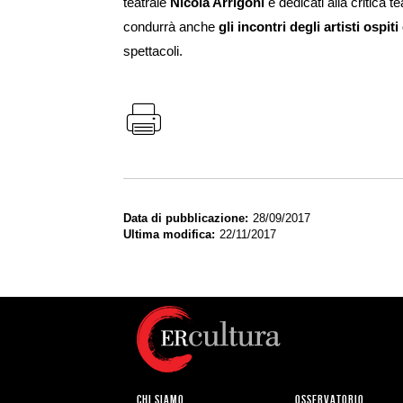
teatrale
Nicola Arrigoni
e dedicati alla critica t
condurrà anche
gli incontri degli artisti ospit
spettacoli.
Data di pubblicazione
28/09/2017
Ultima modifica
22/11/2017
CHI SIAMO
OSSERVATORIO