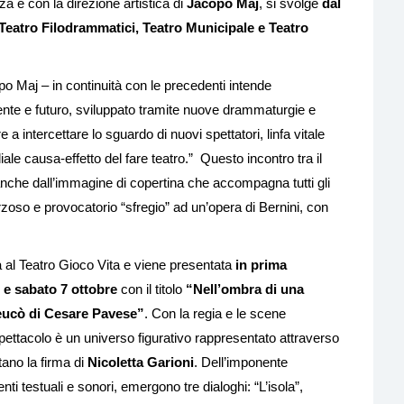
 e con la direzione artistica di
Jacopo Maj
, si svolge
dal
Teatro Filodrammatici, Teatro Municipale e Teatro
po Maj – in continuità con le precedenti intende
sente e futuro, sviluppato tramite nuove drammaturgie e
a intercettare lo sguardo di nuovi spettatori, linfa vitale
iale causa-effetto del fare teatro.” Questo incontro tra il
anche dall’immagine di copertina che accompagna tutti gli
so e provocatorio “sfregio” ad un’opera di Bernini, con
a al Teatro Gioco Vita e viene presentata
in prima
6 e sabato 7 ottobre
con il titolo
“Nell’ombra di una
eucò di Cesare Pavese”
. Con la regia e le scene
 spettacolo è un universo figurativo rappresentato attraverso
tano la firma di
Nicoletta Garioni
. Dell’imponente
 testuali e sonori, emergono tre dialoghi: “L’isola”,