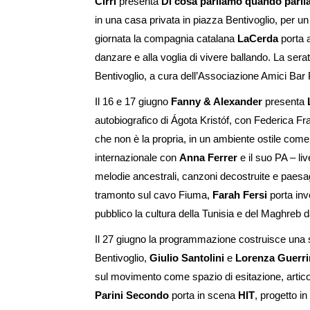
Cirri
presenta
Di cosa parliamo quando parl
in una casa privata in piazza Bentivoglio, per un 
giornata la compagnia catalana
LaCerda
porta 
danzare e alla voglia di vivere ballando. La sera
Bentivoglio, a cura dell’Associazione Amici Bar P
Il 16 e 17 giugno
Fanny & Alexander
presenta
autobiografico di Ágota Kristóf, con Federica Frac
che non è la propria, in un ambiente ostile come 
internazionale con
Anna Ferrer
e il suo PA – li
melodie ancestrali, canzoni decostruite e paesaggi
tramonto sul cavo Fiuma,
Farah Fersi
porta inv
pubblico la cultura della Tunisia e del Maghreb d
Il 27 giugno la programmazione costruisce una s
Bentivoglio,
Giulio Santolini
e
Lorenza Guerri
sul movimento come spazio di esitazione, articola
Parini Secondo
porta in scena
HIT
, progetto in