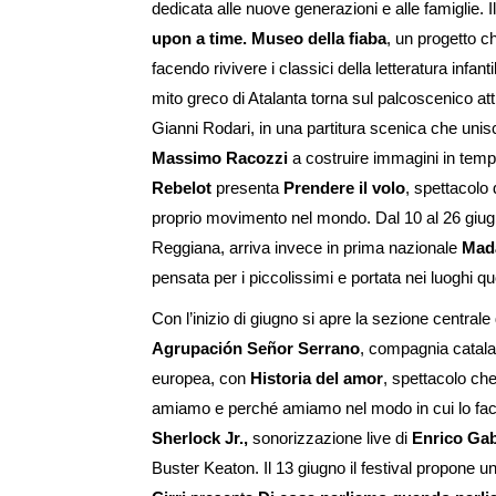
dedicata alle nuove generazioni e alle famiglie. 
upon a time. Museo della fiaba
, un progetto ch
facendo rivivere i classici della letteratura infant
mito greco di Atalanta torna sul palcoscenico at
Gianni Rodari, in una partitura scenica che unisc
Massimo Racozzi
a costruire immagini in tempo
Rebelot
presenta
Prendere il volo
, spettacolo 
proprio movimento nel mondo. Dal 10 al 26 giugn
Reggiana, arriva invece in prima nazionale
Mad
pensata per i piccolissimi e portata nei luoghi quo
Con l’inizio di giugno si apre la sezione centrale d
Agrupación Señor Serrano
, compagnia catala
europea, con
Historia del amor
, spettacolo ch
amiamo e perché amiamo nel modo in cui lo facc
Sherlock Jr.,
sonorizzazione live di
Enrico Gabr
Buster Keaton. Il 13 giugno il festival propone u