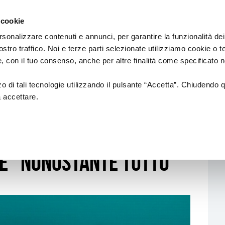
Regione
Spettacolo
a/
Emilia
 cookie
a
Romagna
cura
rsonalizzare contenuti e annunci, per garantire la funzionalità dei
di
ostro traffico. Noi e terze parti selezionate utilizziamo cookie o 
Assessorato
Finanziamenti
Sistema dello spettaco
 e, con il tuo consenso, anche per altre finalità come specificato n
Cultura
e
Paesaggio
zzo di tali tecnologie utilizzando il pulsante “Accetta”. Chiudendo 
a accettare.
FESTIVAL CHE ATTRAVERSA L’ESTATE “NONOSTANTE TUTTO”
Bandi
Enti partecipati
 festival che
L.R. 13/99
Produzione e distribuzione
L. R. 21/23
Circuiti e coordinamenti
te “nonostante tutto”
L.R. 2/18
Teatri di tradizione
La nuova Legge Quadro
Festival e Rassegne
sulla Cultura si
costruisce insieme
Residenze 2025-2027