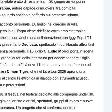
 vitale e atto di resistenza. Il 30 giugno arriva poi in
arappa
, autore capace di muoversi tra comicità,
 sguardo satirico e beffardo sul presente urbano.
acconto personale. L’8 luglio, nel giardino di Villa
getto in cui l’arpa viene ridefinita attraverso elettronica,
 che include anche una collaborazione con Iggy Pop. L’11
o
presentano
Dedicato
, spettacolo in cui Nasuto affronta il
enza personale. Il 15 luglio
Claudio Morici
porta in scena
i grandi autori della letteratura per accompagnare il figlio
“età a rischio”, là dove i libri hanno avuto una funzione di
lie i
C’mon Tigre
, che nel Live tour 2026 aprono una
al centro l’elettronica in dialogo con strumenti acustici,
ia e percussioni.
30
, il festival nel festival dedicato alle compagnie under 30.
giovani artiste e artisti, spettatori, gruppi di lavoro e nuove
poranea. Un progetto che si conferma centrale