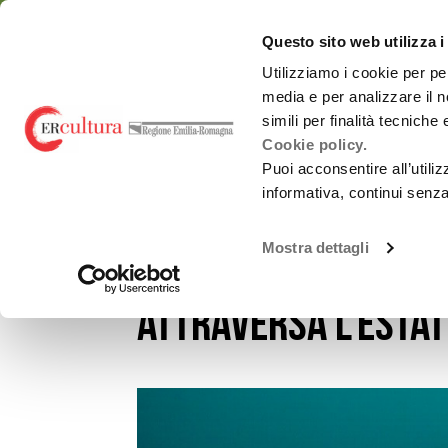
Torna
Cerca
Salta
Salta
alla
nel
ai
al
emiliaromagnacultur
Questo sito web utilizza i
home
sito
contenuti
menu
page
principale
Utilizziamo i cookie per pe
media e per analizzare il n
Chi siamo
Osservatorio
simili per finalità tecniche
Cookie policy.
Puoi acconsentire all’utili
informativa, continui senz
EVENTI E NEWS
NOTIZIE
TERRENI FERTILI, IL 
Spettacolo dal
Chi siamo
vivo
Mostra dettagli
Terreni Fertili, il
Promozione
Monitoraggi periodici
attività Culturali e
Carnevali storici
Studi e ricerche
attraversa l’esta
Promozione
culturale
Report annuali -
all’estero
Archivio
OrangePapERs