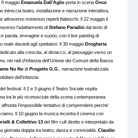
Il 9 maggio
Emanuela Dall’Aglio
porta in scena
Once
e intreccia teatro, installazione e narrazione interattiva,
ile attraverso misteriosi reperti fiabeschi. Il 22 maggio il
traverso l’adattamento di
Stefano Paradisi
dal testo di
e parola, immagine e suono, con il live painting di
 reale davanti agli spettatori. Il 30 maggio
Drogheria
dedicato alla crescita, al distacco, al passaggio verso un
o, nei nidi d’infanzia dell’Unione dei Comuni della Bassa
ame No No
di
Progetto G.G
., narrazione teatralizzata
tidiani dell’infanzia.
el festival. Il 2 e 3 giugno il Teatro Sociale ospita
na tra le più riconosciute della scena contemporanea
e affronta l’impossibile tentativo di comprendere perché
iamo. Il 10 giugno la musica incontra il cinema con
ielli & Collettivo 13
del film cult diretto e interpretato da
na giornata doppia tra teatro, danza e convivialità.
Claudio