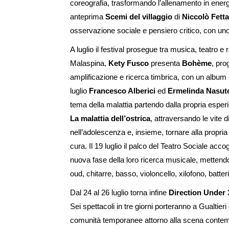
coreografia, trasformando l’allenamento in energia
anteprima
Scemi del villaggio
di
Niccolò Fett
osservazione sociale e pensiero critico, con uno
A luglio il festival prosegue tra musica, teatro e r
Malaspina,
Kety Fusco
presenta
Bohème
, pro
amplificazione e ricerca timbrica, con un album
luglio
Francesco Alberici
ed
Ermelinda Nasut
tema della malattia partendo dalla propria esperi
La malattia dell’ostrica
, attraversando le vite d
nell’adolescenza e, insieme, tornare alla propria 
cura. Il 19 luglio il palco del Teatro Sociale accog
nuova fase della loro ricerca musicale, mettendo 
oud, chitarre, basso, violoncello, xilofono, batter
Dal 24 al 26 luglio torna infine
Direction Under 
Sei spettacoli in tre giorni porteranno a Gualtieri 
comunità temporanee attorno alla scena contem