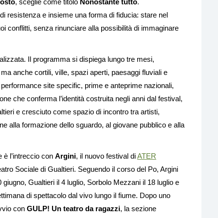
gosto
, sceglie come titolo
Nonostante tutto
.
i resistenza e insieme una forma di fiducia: stare nel
uoi conflitti, senza rinunciare alla possibilità di immaginare
alizzata. Il programma si dispiega lungo tre mesi,
ma anche cortili, ville, spazi aperti, paesaggi fluviali e
a, performance site specific, prime e anteprime nazionali,
ne che conferma l’identità costruita negli anni dal festival,
ltieri e cresciuto come spazio di incontro tra artisti,
one alla formazione dello sguardo, al giovane pubblico e alla
 è l’intreccio con
Argini
, il nuovo festival di
ATER
eatro Sociale di Gualtieri. Seguendo il corso del Po, Argini
 giugno, Gualtieri il 4 luglio, Sorbolo Mezzani il 18 luglio e
ettimana di spettacolo dal vivo lungo il fiume. Dopo uno
avvio con
GULP! Un teatro da ragazzi
, la sezione