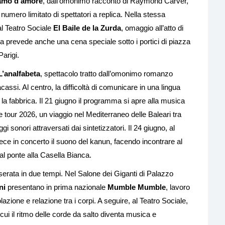
iamo d’amore
, dall’omonimo racconto di Raymond Carver,
numero limitato di spettatori a replica. Nella stessa
al Teatro Sociale
El Baile de la Zurda
, omaggio all’atto di
ta prevede anche una cena speciale sotto i portici di piazza
arigi.
L’analfabeta
, spettacolo tratto dall’omonimo romanzo
assi. Al centro, la difficoltà di comunicare in una lingua
la fabbrica. Il 21 giugno il programma si apre alla musica
ve tour 2026, un viaggio nel Mediterraneo delle Baleari tra
 sonori attraversati dai sintetizzatori. Il 24 giugno, al
ece in concerto il suono del kanun, facendo incontrare al
al ponte alla Casella Bianca.
erata in due tempi. Nel Salone dei Giganti di Palazzo
ni
presentano in prima nazionale
Mumble Mumble
, lavoro
zione e relazione tra i corpi. A seguire, al Teatro Sociale,
 cui il ritmo delle corde da salto diventa musica e