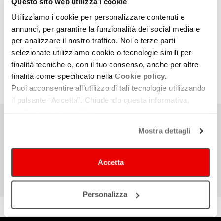
Questo sito web utilizza i cookie
Bologna Festival si “spalma” attraverso i 4 periodi stagionali
Utilizziamo i cookie per personalizzare contenuti e
dell’intero anno, dalla primavera all’inverno. Il secondo corposo
annunci, per garantire la funzionalità dei social media e
segmento – parallelo alla sezione dei
grandi interpreti
– è quello,
per analizzare il nostro traffico. Noi e terze parti
primaverile, dedicato ai giovani talenti: si dà spazio a giovani
selezionate utilizziamo cookie o tecnologie simili per
finalità tecniche e, con il tuo consenso, anche per altre
esecutori vincitori di numerosi premi internazionali, scelti tra i
finalità come specificato nella
Cookie policy.
migliori esordienti o quasi-esordienti nel mondo del concertismo
Puoi acconsentire all’utilizzo di tali tecnologie utilizzando
classico.
il pulsante “Accetta”. Chiudendo questa informativa,
continui senza accettare.
Mostra dettagli
COSA
Cerca eventi
Cerca rassegne e festival
Accetta
Personalizza