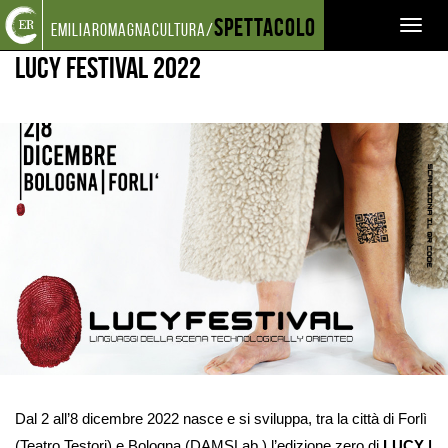
Torna
Cerca
Salta
Salta
Spettacolo
EVENTI E NEWS
CALENDARIO FESTIVAL
LUCY FESTIVAL 2022
Toggl
emiliaromagnacultura/
alla
nel
ai
al
home
sito
contenuti
menu
naviga
LUCY Festival 2022
page
principale
Ingrandisci
immagine
Dal 2 all’8 dicembre 2022 nasce e si sviluppa, tra la città di Forlì
(Teatro Testori) e Bologna (DAMSLab,) l’edizione zero di
LUCY |