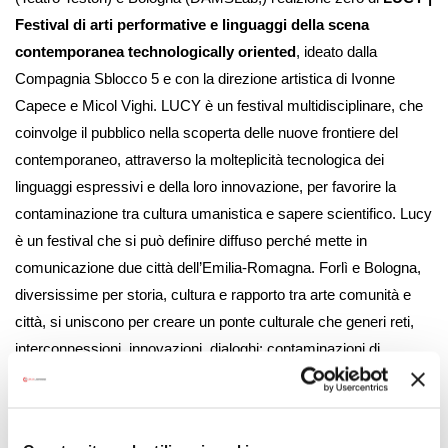
Festival di arti performative e linguaggi della scena
contemporanea technologically oriented
, ideato dalla
Compagnia Sblocco 5 e con la direzione artistica di Ivonne
Capece e Micol Vighi. LUCY è un festival multidisciplinare, che
coinvolge il pubblico nella scoperta delle nuove frontiere del
contemporaneo, attraverso la molteplicità tecnologica dei
linguaggi espressivi e della loro innovazione, per favorire la
contaminazione tra cultura umanistica e sapere scientifico. Lucy
è un festival che si può definire diffuso perché mette in
comunicazione due città dell’Emilia-Romagna. Forlì e Bologna,
diversissime per storia, cultura e rapporto tra arte comunità e
città, si uniscono per creare un ponte culturale che generi reti,
interconnessioni, innovazioni, dialoghi: contaminazioni di
pensiero, pubblico, artisti, scienziati, e idee.
Il nome del Festival si ispira a Lucy, la madre dell’umanità,
l’ultima generatrice comune di umani e scimpanzé, un anello di