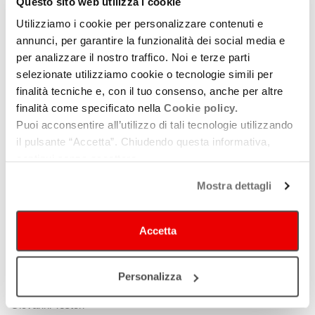
Questo sito web utilizza i cookie
congiunzione tra ciò che siamo stati e ciò che potremmo
Utilizziamo i cookie per personalizzare contenuti e
essere. L’obiettivo del festival è proprio quello di tracciare
annunci, per garantire la funzionalità dei social media e
un’indagine sulla storia della psicologia umana dall’alba
per analizzare il nostro traffico. Noi e terze parti
dell’umanità attraverso performance sonore, experience,
selezionate utilizziamo cookie o tecnologie simili per
spettacoli di teatro e danza ad alto impatto immersivo, incursioni
finalità tecniche e, con il tuo consenso, anche per altre
finalità come specificato nella
Cookie policy.
nell’arte visiva, conferenze e workshop che mischieranno ricordi
Puoi acconsentire all’utilizzo di tali tecnologie utilizzando
arcaici, passato storico e futuro mitico, attraverso il propagarsi
il pulsante “Accetta”. Chiudendo questa informativa,
dell’uso della tecnologia, per indagare l’impatto che l’essere
continui senza accettare.
umano ha sul mondo e sulla sua specie.
Mostra dettagli
direzione artistica
Ivonne Capece, Micol Vighi
con il contributo di
Regione Emilia Romagna, Comune di
Bologna
Accetta
Patrocinio
Comune di Bologna, Dipartimento delle Arti
Università di Bologna
Personalizza
in partnership con
Elsinor Centro di Produzione Teatrale/Teatro
Giovanni Testori