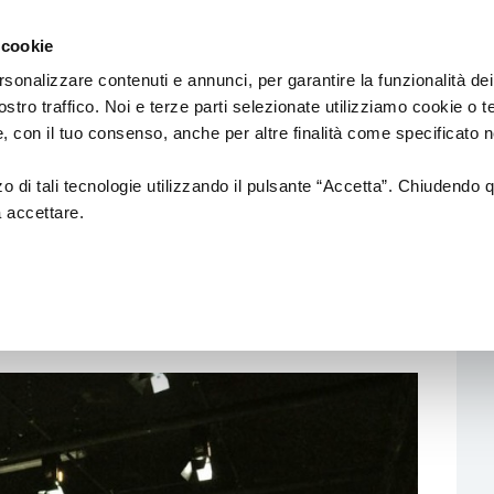
Regione
Spettacolo
a/
Emilia
 cookie
a
Romagna
cura
rsonalizzare contenuti e annunci, per garantire la funzionalità dei
di
ostro traffico. Noi e terze parti selezionate utilizziamo cookie o 
Assessorato
Finanziamenti
Sistema dello spettaco
 e, con il tuo consenso, anche per altre finalità come specificato n
Cultura
e
Paesaggio
zzo di tali tecnologie utilizzando il pulsante “Accetta”. Chiudendo 
a accettare.
Bandi
Enti partecipati
L.R. 13/99
Produzione e distribuzione
L. R. 21/23
Circuiti e coordinamenti
L.R. 2/18
Teatri di tradizione
La nuova Legge Quadro
Festival e Rassegne
sulla Cultura si
costruisce insieme
Residenze 2025-2027