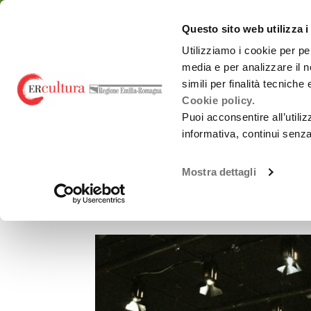
Torna
Cerca
Salta
Salta
alla
nel
ai
al
emiliaromagnacultur
Questo sito web utilizza i
home
sito
contenuti
menu
page
principale
Utilizziamo i cookie per pe
media e per analizzare il n
Chi siamo
Osservatorio
simili per finalità tecniche
Cookie policy.
Puoi acconsentire all’utili
informativa, continui senz
MASQUE TEATRO
Spettacolo dal
Chi siamo
vivo
Mostra dettagli
Masque Teatro
Promozione
Monitoraggi periodici
attività Culturali e
Carnevali storici
Studi e ricerche
Promozione
culturale
Report annuali -
all’estero
Archivio
OrangePapERs