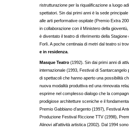
ristrutturazione per la riqualificazione a luogo a
spettatori. Sin dai primi anni è la sede principale
alle arti performative ospitate (Premio Extra 2
in collaborazione con il Ministero della giovent
è diventato il teatro di riferimento della Stagi
Forlì. A poche centinaia di metri dal teatro si trov
e in residenza
.
Masque Teatro
(1992). Sin dai primi anni di att
internazionale (1993, Festival di Santarcangelo
di spettacoli che hanno aperto una possibilità ch
nuova modalità produttiva ed una rinnovata relazi
esprime nel complesso dialogo che la compagnia s
prodigiose architetture sceniche e il fondamental
Premio Gabbiano d’argento (1997), Festival Ant
Produzione Festival Riccione TTV (1998), Premi
Alinovi all’attività artistica (2002). Dal 1994 son