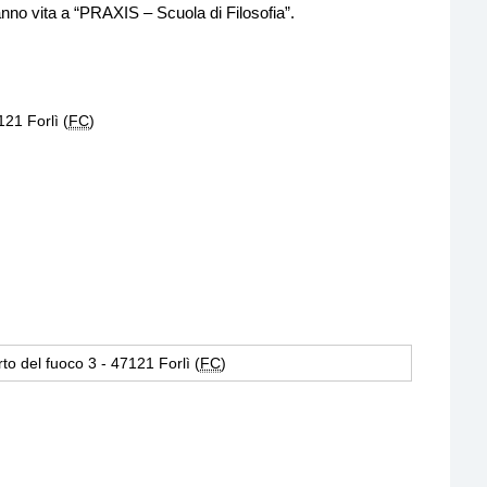
nno vita a “PRAXIS – Scuola di Filosofia”.
121 Forlì (
FC
)
to del fuoco 3 - 47121 Forlì (
FC
)