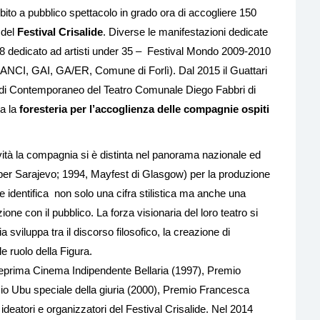
dibito a pubblico spettacolo in grado ora di accogliere 150
 del
Festival Crisalide
. Diverse le manifestazioni dedicate
008 dedicato ad artisti under 35 – Festival Mondo 2009-2010
ù, ANCI, GAI, GA/ER, Comune di Forlì). Dal 2015 il Guattari
one di Contemporaneo del Teatro Comunale Diego Fabbri di
a la
foresteria per l’accoglienza delle compagnie ospiti
ività la compagnia si è distinta nel panorama nazionale ed
 per Sarajevo; 1994, Mayfest di Glasgow) per la produzione
e identifica non solo una cifra stilistica ma anche una
one con il pubblico. La forza visionaria del loro teatro si
viluppa tra il discorso filosofico, la creazione di
e ruolo della Figura.
eprima Cinema Indipendente Bellaria (1997), Premio
o Ubu speciale della giuria (2000), Premio Francesca
o ideatori e organizzatori del Festival Crisalide. Nel 2014