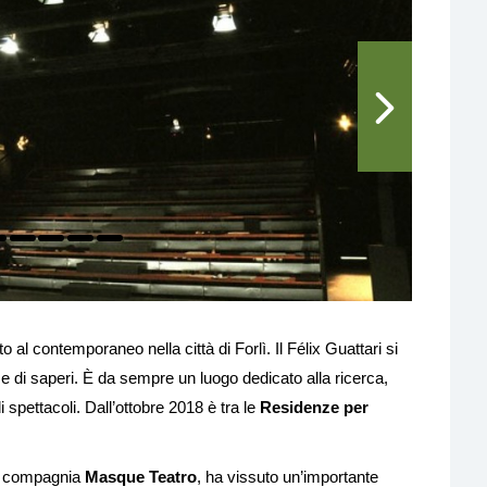
o al contemporaneo nella città di Forlì. Il Félix Guattari si
e di saperi. È da sempre un luogo dedicato alla ricerca,
 di spettacoli. Dall’ottobre 2018 è tra le
Residenze per
la compagnia
Masque Teatro
, ha vissuto un’importante