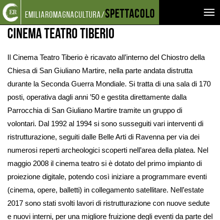
Torna
Cerca
Salta
Salta
Spettacolo
LUOGHI
TEATRI
CINEMA TEATRO TIBERIO
Tog
emiliaromagnacultura/
alla
nel
ai
al
home
sito
contenuti
menu
nav
Cinema Teatro Tiberio
page
principale
Il Cinema Teatro Tiberio è ricavato all’interno del Chiostro della
Chiesa di San Giuliano Martire, nella parte andata distrutta
durante la Seconda Guerra Mondiale. Si tratta di una sala di 170
posti, operativa dagli anni ’50 e gestita direttamente dalla
Parrocchia di San Giuliano Martire tramite un gruppo di
volontari. Dal 1992 al 1994 si sono susseguiti vari interventi di
ristrutturazione, seguiti dalle Belle Arti di Ravenna per via dei
numerosi reperti archeologici scoperti nell’area della platea. Nel
maggio 2008 il cinema teatro si è dotato del primo impianto di
proiezione digitale, potendo così iniziare a programmare eventi
(cinema, opere, balletti) in collegamento satellitare. Nell’estate
2017 sono stati svolti lavori di ristrutturazione con nuove sedute
e nuovi interni, per una migliore fruizione degli eventi da parte del