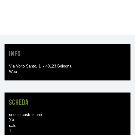
Info
Via Volto Santo, 1 - 40123 Bologna
Web
Scheda
secolo costruzione
XX
sale
1