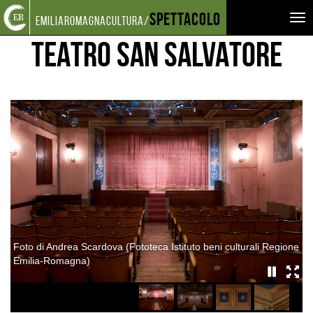
Torna
Cerca
Salta
Salta
Spettacolo
LUOGHI
TEATRI
TEATRO SAN SALVATORE
Tog
emiliaromagnacultura/
alla
nel
ai
al
home
sito
contenuti
menu
nav
TEATRO SAN SALVATORE
page
principale
Foto di Andrea Scardova (Fototeca Istituto beni culturali Regione
F
Emilia-Romagna)
E