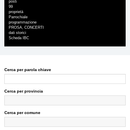
posti
99
proprietà
Parrochiale
programmazione
PROSA, CONCERTI
dati storici
Scheda IBC
Cerca per parola chiave
Cerca per provincia
Cerca per comune