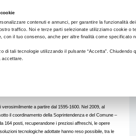
Regione
Spettacolo
a/
Emilia
 cookie
a
Romagna
cura
rsonalizzare contenuti e annunci, per garantire la funzionalità dei
di
ostro traffico. Noi e terze parti selezionate utilizziamo cookie o 
Assessorato
Finanziamenti
Sistema dello spettaco
 e, con il tuo consenso, anche per altre finalità come specificato n
Cultura
e
Paesaggio
zzo di tali tecnologie utilizzando il pulsante “Accetta”. Chiudendo 
a accettare.
Bandi
Enti partecipati
L.R. 13/99
Produzione e distribuzione
L. R. 21/23
Circuiti e coordinamenti
L.R. 2/18
Teatri di tradizione
i verosimilmente a partire dal 1595-1600. Nel 2009, al
o – sotto il coordinamento della Soprintendenza e del Comune –
La nuova Legge Quadro
Festival e Rassegne
sulla Cultura si
a 164 posti, recuperandone i preziosi affreschi, le opere
costruisce insieme
Residenze 2025-2027
e soluzioni tecnologiche adottate hanno reso possibile, tra le