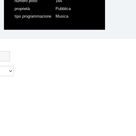
numero posti
164
proprietà
Pubblica
tipo programmazione
Musica