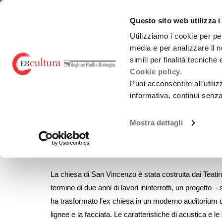
Torna
Cerca
Salta
Salta
alla
nel
ai
al
emiliaromagnacultur
Questo sito web utilizza i
home
sito
contenuti
menu
page
principale
Utilizziamo i cookie per pe
media e per analizzare il n
Chi siamo
Osservatorio
simili per finalità tecniche
Cookie policy.
Puoi acconsentire all’utili
informativa, continui senz
LUOGHI
TEATRI
SALA DEI TEATINI
Spettacolo dal
Chi siamo
vivo
Mostra dettagli
Sala dei Teatini
Promozione
Monitoraggi periodici
attività Culturali e
Carnevali storici
Studi e ricerche
Promozione
culturale
Report annuali -
La chiesa di San Vincenzo è stata costruita dai Teatin
all’estero
Archivio
termine di due anni di lavori ininterrotti, un progett
OrangePapERs
ha trasformato l’ex chiesa in un moderno auditorium d
lignee e la facciata. Le caratteristiche di acustica e l