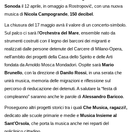
Sonoda
il 12 aprile, in omaggio a Rostropovič, con una nuova
musica di
Nicola Campogrande
,
150 decibel
.
La chiusura del 17 maggio avrà il valore di un concerto-simbolo.
Sul palco ci sarà l’
Orchestra del
Mare
, ensemble nato da
strumenti costruiti con il legno dei barconi dei migranti e
realizzati dalle persone detenute del Carcere di Milano-Opera,
nell’ambito dei progetti della Casa dello Spirito e delle Arti
fondata da Arnoldo Mosca Mondadori. Ospite sarà
Mario
Brunello
, con la direzione di
Danilo Rossi
, in una serata che
unirà musica, memoria delle migrazioni e riflessione sul
percorso di rieducazione dei detenuti. A salutare la “festa di
compleanno” saranno anche le parole di
Alessandro Baricco
.
Proseguono altri progetti storici tra i quali
Che Musica, ragazzi!,
dedicato alle scuole primarie e medie e
Musica Insieme al
Sant’Orsola
, che porta la musica anche nei reparti del
policlinico cittadino.