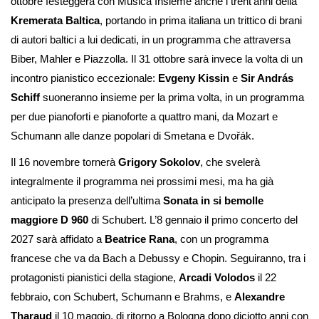
ottobre festeggerà con Musica Insieme anche i trent’anni della
Kremerata Baltica
, portando in prima italiana un trittico di brani
di autori baltici a lui dedicati, in un programma che attraversa
Biber, Mahler e Piazzolla. Il 31 ottobre sarà invece la volta di un
incontro pianistico eccezionale:
Evgeny Kissin
e
Sir András
Schiff
suoneranno insieme per la prima volta, in un programma
per due pianoforti e pianoforte a quattro mani, da Mozart e
Schumann alle danze popolari di Smetana e Dvořák.
Il 16 novembre tornerà
Grigory Sokolov
, che svelerà
integralmente il programma nei prossimi mesi, ma ha già
anticipato la presenza dell’ultima
Sonata in si bemolle
maggiore D 960
di Schubert. L’8 gennaio il primo concerto del
2027 sarà affidato a
Beatrice Rana
, con un programma
francese che va da Bach a Debussy e Chopin. Seguiranno, tra i
protagonisti pianistici della stagione,
Arcadi Volodos
il 22
febbraio, con Schubert, Schumann e Brahms, e
Alexandre
Tharaud
il 10 maggio, di ritorno a Bologna dopo diciotto anni con