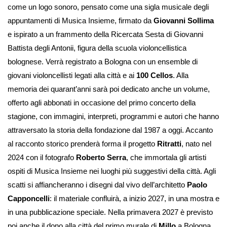
come un logo sonoro, pensato come una sigla musicale degli
appuntamenti di Musica Insieme, firmato da
Giovanni Sollima
e ispirato a un frammento della Ricercata Sesta di Giovanni
Battista degli Antonii, figura della scuola violoncellistica
bolognese. Verrà registrato a Bologna con un ensemble di
giovani violoncellisti legati alla città e ai
100 Cellos
. Alla
memoria dei quarant’anni sarà poi dedicato anche un volume,
offerto agli abbonati in occasione del primo concerto della
stagione, con immagini, interpreti, programmi e autori che hanno
attraversato la storia della fondazione dal 1987 a oggi. Accanto
al racconto storico prenderà forma il progetto
Ritratti
, nato nel
2024 con il fotografo
Roberto Serra
, che immortala gli artisti
ospiti di Musica Insieme nei luoghi più suggestivi della città. Agli
scatti si affiancheranno i disegni dal vivo dell’architetto
Paolo
Capponcelli
: il materiale confluirà, a inizio 2027, in una mostra e
in una pubblicazione speciale. Nella primavera 2027 è previsto
poi anche il dono alla città del primo murale di
Millo
a Bologna,