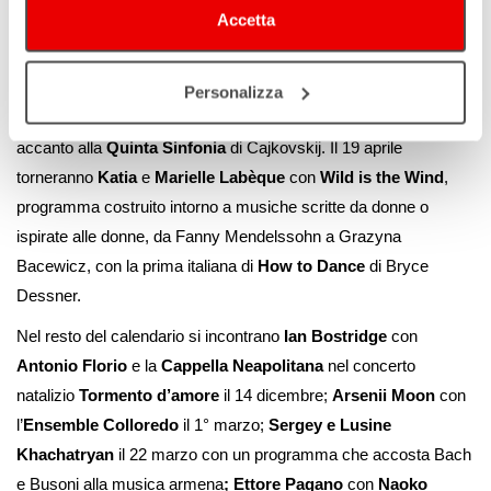
Accetta
rinsaldata il 18 marzo dal concerto dell’
Orchestra del Teatro
Comunale
diretta da
Lera Auerbach
, anche autrice del
Concerto per violoncello Diary of a Madman
, presentato in
Personalizza
prima esecuzione italiana con
Gautier Capuçon
solista,
accanto alla
Quinta Sinfonia
di Čajkovskij. Il 19 aprile
torneranno
Katia
e
Marielle Labèque
con
Wild is the Wind
,
programma costruito intorno a musiche scritte da donne o
ispirate alle donne, da Fanny Mendelssohn a Grazyna
Bacewicz, con la prima italiana di
How to Dance
di Bryce
Dessner.
Nel resto del calendario si incontrano
Ian Bostridge
con
Antonio Florio
e la
Cappella Neapolitana
nel concerto
natalizio
Tormento d’amore
il 14 dicembre;
Arsenii Moon
con
l’
Ensemble Colloredo
il 1° marzo;
Sergey e Lusine
Khachatryan
il 22 marzo con un programma che accosta Bach
e Busoni alla musica armena
; Ettore Pagano
con
Naoko