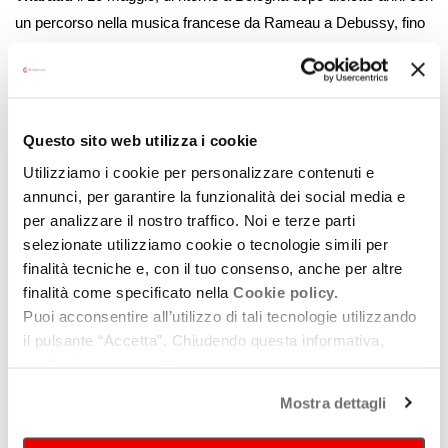
un percorso nella musica francese da Rameau a Debussy, fino
alle improvvisazioni sulla chanson.
Ampio spazio è riservato anche ai nuovi ascolti e alle
commissioni. Il 23 novembre
Francesca Dego
presenterà
Questo sito web utilizza i cookie
Piume nel tempo
, progetto dedicato al padre Giuliano Dego,
con dieci brani per violino solo ispirati alle sue poesie: tra questi
Utilizziamo i cookie per personalizzare contenuti e
È solo un rito
di
Giovanni Sollima
, commissionato da Musica
annunci, per garantire la funzionalità dei social media e
per analizzare il nostro traffico. Noi e terze parti
Insieme e proposto in prima mondiale, accanto a Tartini e
selezionate utilizziamo cookie o tecnologie simili per
Respighi, con la pianista
Francesca Leonardi
. Il 25 gennaio
finalità tecniche e, con il tuo consenso, anche per altre
debutterà a Bologna il trio formato da
Pablo Barragán
,
Edgar
finalità come specificato nella
Cookie policy.
Moreau
e
Martina Consonni
, con Beethoven, Brahms e una
Puoi acconsentire all’utilizzo di tali tecnologie utilizzando
prima assoluta commissionata a
Carlo Boccadoro
. L’8 febbraio
il pulsante “Accetta”. Chiudendo questa informativa,
il giovanissimo violinista
Julian Kainrath
, classe 2005, sarà
continui senza accettare.
accanto a
Lilya Zilberstein
in un programma che comprende
Mostra dettagli
anche una prima assoluta di
Mauricio Sotelo
.
La collaborazione con il
Teatro Comunale di Bologna
sarà