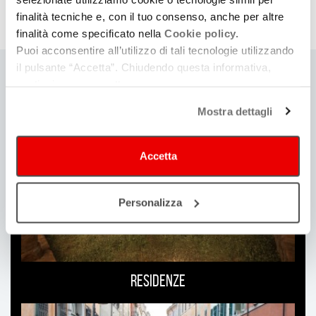
finalità tecniche e, con il tuo consenso, anche per altre
finalità come specificato nella
Cookie policy.
Puoi acconsentire all’utilizzo di tali tecnologie utilizzando
il pulsante “Accetta”. Chiudendo questa informativa,
continui senza accettare.
Ti
Mostra dettagli
può
interessare
Accetta
Personalizza
Residenze