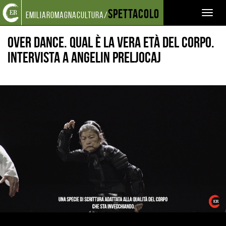
Torna
Cerca
Salta
Salta
Spettacolo
EVENTI E NEWS
NOTIZIE
Toggl
emiliaromagnacultura/
alla
nel
ai
al
OVER DANCE. QUAL È LA VERA ETÀ DEL CORPO. INTERVISTA A ANGELIN PRELJOCAJ
home
sito
contenuti
menu
naviga
page
principale
Over Dance. Qual è la vera età del corpo.
Intervista a Angelin Preljocaj
Ingrandisci