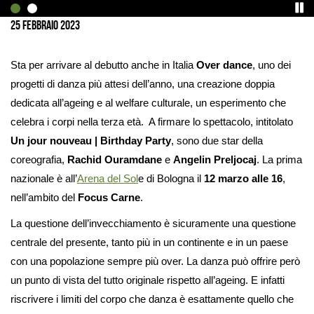
immagine
25 febbraio 2023
Sta per arrivare al debutto anche in Italia
Over dance
, uno dei
progetti di danza più attesi dell’anno, una creazione doppia
dedicata all’ageing e al welfare culturale, un esperimento che
celebra i corpi nella terza età. A firmare lo spettacolo, intitolato
Un jour nouveau | Birthday Party
, sono due star della
coreografia,
Rachid Ouramdane
e
Angelin Preljocaj
. La prima
nazionale è all’
Arena del Sol
e di Bologna il
12 marzo alle 16
,
nell’ambito del
Focus Carne
.
La questione dell’invecchiamento è sicuramente una questione
centrale del presente, tanto più in un continente e in un paese
con una popolazione sempre più over. La danza può offrire però
un punto di vista del tutto originale rispetto all’ageing. E infatti
riscrivere i limiti del corpo che danza è esattamente quello che