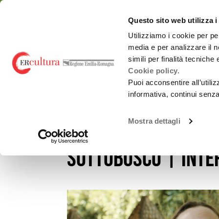
Torna
Cerca
Salta
Salta
alla
nel
ai
al
emiliaromagnacultur
Questo sito web utilizza i
home
sito
contenuti
menu
page
principale
Utilizziamo i cookie per pe
media e per analizzare il n
Chi siamo
Osservatorio
simili per finalità tecniche
Cookie policy.
Puoi acconsentire all’utili
informativa, continui senz
EVENTI E NEWS
NOTIZIE
SPECIALE SANTARCANG
Spettacolo dal
Chi siamo
vivo
Mostra dettagli
Speciale Santarca
Promozione
Monitoraggi periodici
attività Culturali e
Carnevali storici
Studi e ricerche
sottobosco | inter
Promozione
culturale
Report annuali -
all’estero
Archivio
OrangePapERs