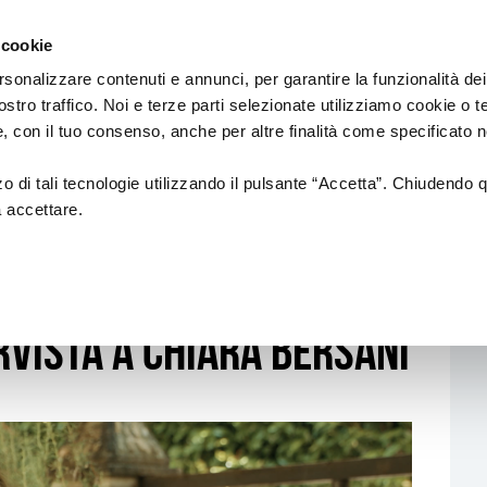
Regione
Spettacolo
a/
Emilia
 cookie
a
Romagna
cura
rsonalizzare contenuti e annunci, per garantire la funzionalità dei
di
ostro traffico. Noi e terze parti selezionate utilizziamo cookie o 
Assessorato
Finanziamenti
Sistema dello spettaco
 e, con il tuo consenso, anche per altre finalità come specificato n
Cultura
e
Paesaggio
zzo di tali tecnologie utilizzando il pulsante “Accetta”. Chiudendo 
a accettare.
ELO 2023 | (NEL) SOTTOBOSCO | INTERVISTA A CHIARA BERSANI
Bandi
Enti partecipati
ngelo 2023 | (nel)
L.R. 13/99
Produzione e distribuzione
L. R. 21/23
Circuiti e coordinamenti
vista a Chiara Bersani
L.R. 2/18
Teatri di tradizione
La nuova Legge Quadro
Festival e Rassegne
sulla Cultura si
costruisce insieme
Residenze 2025-2027