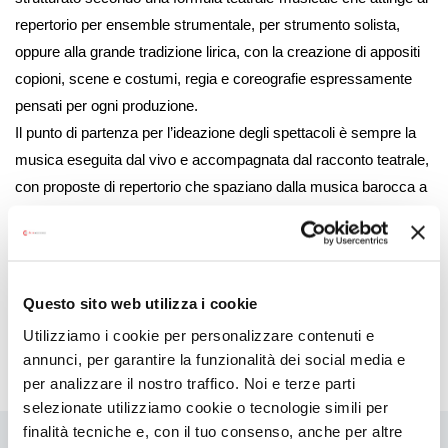
repertorio per ensemble strumentale, per strumento solista,
oppure alla grande tradizione lirica, con la creazione di appositi
copioni, scene e costumi, regia e coreografie espressamente
pensati per ogni produzione.
Il punto di partenza per l’ideazione degli spettacoli è sempre la
musica eseguita dal vivo e accompagnata dal racconto teatrale,
con proposte di repertorio che spaziano dalla musica barocca a
quella contemporanea, dall’opera lirica alla danza moderna.
La rassegna 2026 di spettacoli per bambini si sviluppa
attraverso sei storie e sei figure femminili che guidano il pubblico
Questo sito web utilizza i cookie
in un percorso ricco di coraggio, tenacia e meraviglia.
Utilizziamo i cookie per personalizzare contenuti e
annunci, per garantire la funzionalità dei social media e
Eventi in programma
per analizzare il nostro traffico. Noi e terze parti
selezionate utilizziamo cookie o tecnologie simili per
finalità tecniche e, con il tuo consenso, anche per altre