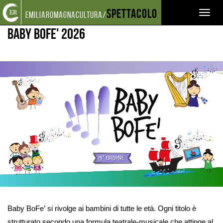
Torna
Cerca
Salta
Salta
Spettacolo
EVENTI E NEWS
CALENDARIO FESTIVAL
BABY BOFE' 2026
Toggl
emiliaromagnacultura/
alla
nel
ai
al
home
sito
contenuti
menu
naviga
Baby BoFe' 2026
page
principale
Ingrandisci
immagine
Baby BoFe’ si rivolge ai bambini di tutte le età. Ogni titolo è
strutturato secondo una formula teatrale-musicale che attinge al