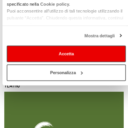
specificato nella
Cookie policy.
Puoi acconsentire all’utilizzo di tali tecnologie utilizzando il
pulsante “Accetta”. Chiudendo questa informativa, continui
senza accettare.
Mostra dettagli
Accetta
TEATRO COMUNALE ROLANDO RICCI
Personalizza
Teatro