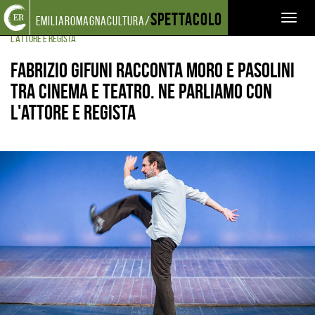
Torna
Cerca
Salta
Salta
Spettacolo
EVENTI E NEWS
NOTIZIE
Toggl
emiliaromagnacultura/
alla
nel
ai
al
FABRIZIO GIFUNI RACCONTA MORO E PASOLINI TRA CINEMA E TEATRO. NE PARLIAMO CON
home
sito
contenuti
menu
naviga
L'ATTORE E REGISTA
page
principale
Fabrizio Gifuni racconta Moro e Pasolini
tra cinema e teatro. Ne parliamo con
l'attore e regista