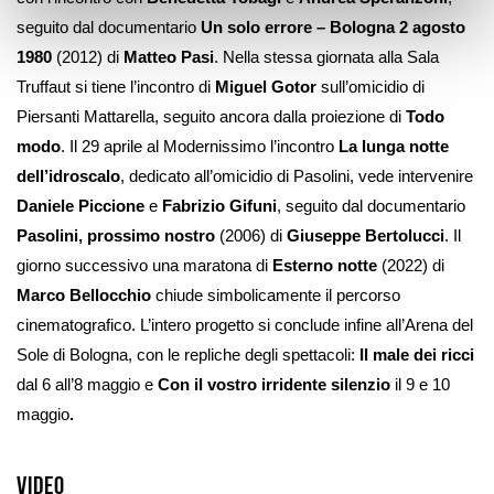
seguito dal documentario
Un solo errore – Bologna 2 agosto
1980
(2012) di
Matteo Pasi
. Nella stessa giornata alla Sala
Truffaut si tiene l’incontro di
Miguel Gotor
sull’omicidio di
Piersanti Mattarella, seguito ancora dalla proiezione di
Todo
modo
. Il 29 aprile
al Modernissimo l’incontro
La lunga notte
dell’idroscalo
, dedicato all’omicidio di Pasolini, vede intervenire
Daniele Piccione
e
Fabrizio Gifuni
, seguito dal documentario
Pasolini, prossimo nostro
(2006) di
Giuseppe Bertolucci
. Il
giorno successivo una maratona di
Esterno notte
(2022) di
Marco Bellocchio
chiude simbolicamente il percorso
cinematografico. L’intero progetto si conclude infine all’Arena del
Sole di Bologna, con le repliche degli spettacoli:
Il male dei ricci
dal 6 all’8 maggio e
Con il vostro irridente silenzio
il 9 e 10
maggio
.
Video