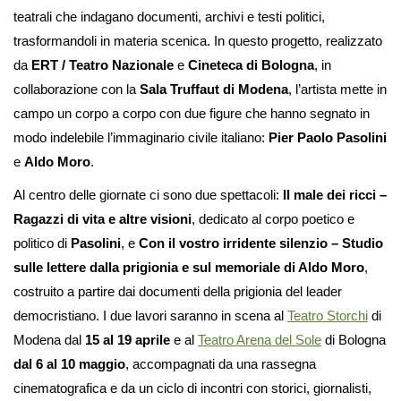
teatrali che indagano documenti, archivi e testi politici,
trasformandoli in materia scenica. In questo progetto, realizzato
da
ERT / Teatro Nazionale
e
Cineteca di Bologna
, in
collaborazione con la
Sala Truffaut di Modena
, l’artista mette in
campo un corpo a corpo con due figure che hanno segnato in
modo indelebile l’immaginario civile italiano:
Pier Paolo Pasolini
e
Aldo Moro
.
Al centro delle giornate ci sono due spettacoli:
Il male dei ricci –
Ragazzi di vita e altre visioni
, dedicato al corpo poetico e
politico di
Pasolini
, e
Con il vostro irridente silenzio – Studio
sulle lettere dalla prigionia e sul memoriale di Aldo Moro
,
costruito a partire dai documenti della prigionia del leader
democristiano. I due lavori saranno in scena al
Teatro Storchi
di
Modena dal
15 al 19 aprile
e al
Teatro Arena del Sole
di Bologna
dal 6 al 10 maggio
, accompagnati da una rassegna
cinematografica e da un ciclo di incontri con storici, giornalisti,