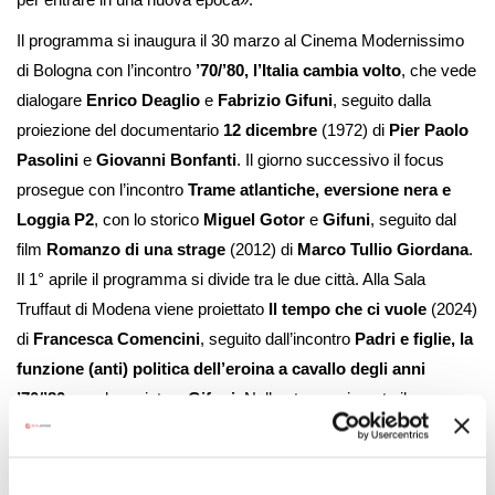
Il programma si inaugura il 30 marzo
al Cinema Modernissimo
di Bologna con l’incontro
’70/’80, l’Italia cambia volto
, che vede
dialogare
Enrico Deaglio
e
Fabrizio Gifuni
, seguito dalla
proiezione del documentario
12 dicembre
(1972) di
Pier Paolo
Pasolini
e
Giovanni Bonfanti
. Il giorno successivo il focus
prosegue con l’incontro
Trame atlantiche, eversione nera e
Loggia P2
, con lo storico
Miguel Gotor
e
Gifuni
, seguito dal
film
Romanzo di una strage
(2012) di
Marco Tullio Giordana
.
Il 1° aprile il programma si divide tra le due città. Alla Sala
Truffaut di Modena viene proiettato
Il tempo che ci vuole
(2024)
di
Francesca Comencini
, seguito dall’incontro
Padri e figlie, la
funzione (anti) politica dell’eroina a cavallo degli anni
’70/’80
, con la regista e
Gifuni
. Nella stessa giornata il
Modernissimo ospita
Caro papà
(1979) di
Dino Risi
, mentre il 2
aprile è dedicato al cinema di
Gianni Amelio
con
Colpire al
cuore
(1982).