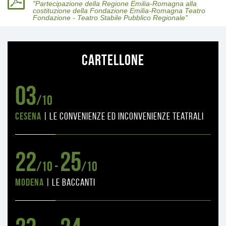
"Partecipazione della Regione Emilia-Romagna alla
costituzione della Fondazione Emilia-Romagna Teatro
Fondazione - Teatro Stabile Pubblico Regionale"
Cartellone
03
/10
Cesena
|
le convenienze ed inconvenienze teatrali
22
25
/10 -
/10
Modena
|
le baccanti