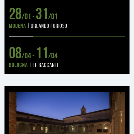
28
31
/01 -
/01
Modena
|
orlando furioso
08
11
/04 -
/04
Bologna
|
le baccanti
Ti
può
interessare