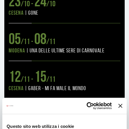
23
24
/10 -
/10
Cesena
|
gone
05
08
/11 -
/11
Modena
|
una delle ultime sere di carnovale
12
15
/11 -
/11
Cesena
|
Gaber - Mi fa male il mondo
19
22
/11 -
/11
Modena
|
oscar
Questo sito web utilizza i cookie