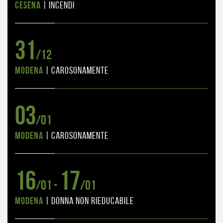
Cesena
|
incendi
31
/12
Modena
|
carosonamente
03
/01
Modena
|
carosonamente
16
17
/01 -
/01
Modena
|
donna non rieducabile