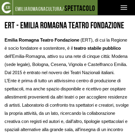
Torna
Cerca
Salta
Salta
Spettacolo
SISTEMA DELLO SPETTACOLO
ENTI PARTECIPATI
Toggl
emiliaromagnacultura/
alla
nel
ai
al
ERT - EMILIA ROMAGNA TEATRO FONDAZIONE
home
sito
contenuti
menu
naviga
page
principale
ERT - Emilia Romagna Teatro Fondazione
Emilia Romagna Teatro Fondazione
(ERT), di cui la Regione
è socio fondatore e sostenitore, è il
teatro stabile pubblico
dell’Emilia-Romagna, attivo su una rete di cinque città: Modena
(sede legale), Bologna, Cesena, Vignola e Castelfranco Emilia.
Dal 2015 è entrato nel novero dei Teatri Nazionali italiani.
L’Ente è prima di tutto un attivissimo centro di produzione di
spettacoli, ma anche spazio disponibile e ricettivo per ospitare
allestimenti provenienti da altri teatri o per accogliere residenze
di artisti. Laboratorio di confronto tra spettatori e creatori, svolge
la propria attività, da un lato, ricercando la collaborazione
creativa con registi ed autori e, dall’altro, tipologie spettacolari e
spaziali alternative alla grande sala, all’insegna di un incontro