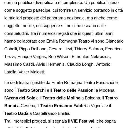
con un pubblico diversificato e complesso. Un pubblico inteso
come soggetto partecipe, cui fornire un servizio portando in città
le migliori proposte del panorama nazionale, ma anche come
soggetto mobile, cui suggerire stimoli che escano dalle
consuetudini. Tra i numerosi registi che in questi ultimi anni
hanno collaborato con Emilia Romagna Teatro vi sono Giancarlo
Cobelli, Pippo Delbono, Cesare Lievi, Thierry Salmon, Federico
Tiezzi, Enrique Vargas, Bob Wilson, Eimuntas Nekrošius,
Massimo Castri, Alvis Hermanis, Claudio Longhi, Antonio
Latella, Valter Malosti.
Le sedi teatrali gestite da Emilia Romagna Teatro Fondazione
sono il
Teatro Storchi
e il
Teatro delle Passioni
a Modena,
l’
Arena del Sole
e il
Teatro delle Moline
a Bologna, il
Teatro
Bonci
a Cesena, il
Teatro Ermanno Fabbri
a Vignola e il
Teatro Dadà
a Castelfranco Emilia.
Tra i molteplici progetti, si segnala il
VIE Festival
, che ospita