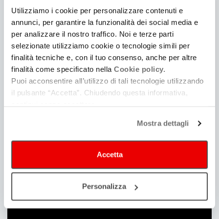
Utilizziamo i cookie per personalizzare contenuti e
annunci, per garantire la funzionalità dei social media e
22
per analizzare il nostro traffico. Noi e terze parti
/11
selezionate utilizziamo cookie o tecnologie simili per
finalità tecniche e, con il tuo consenso, anche per altre
Cesena
|
diluvio
finalità come specificato nella
Cookie policy.
Puoi acconsentire all’utilizzo di tali tecnologie utilizzando
il pulsante “Accetta”. Chiudendo questa informativa,
27
continui senza accettare.
/11
Cesena
|
ragione ed emozione
Mostra dettagli
Accetta
28
/11
Modena
|
Personalizza