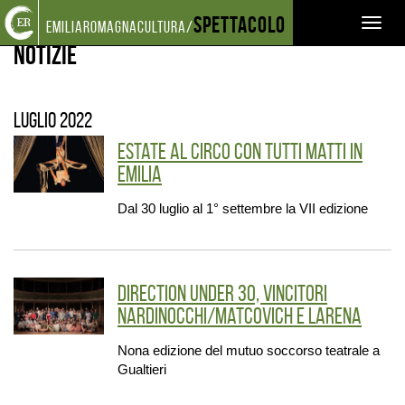
Torna
Cerca
Salta
Salta
Spettacolo
EVENTI E NEWS
NOTIZIE
Toggl
emiliaromagnacultura/
alla
nel
ai
al
home
sito
contenuti
menu
Notizie
naviga
page
principale
luglio 2022
Estate al circo con Tutti Matti in
Emilia
Dal 30 luglio al 1° settembre la VII edizione
Direction Under 30, vincitori
Nardinocchi/Matcovich e Larena
Nona edizione del mutuo soccorso teatrale a
Gualtieri