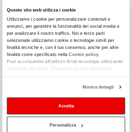
2024
Questo sito web utilizza i cookie
Utilizziamo i cookie per personalizzare contenuti e
2023
annunci, per garantire la funzionalità dei social media e
per analizzare il nostro traffico. Noi e terze parti
selezionate utilizziamo cookie o tecnologie simili per
2022
finalità tecniche e, con il tuo consenso, anche per altre
finalità come specificato nella
Cookie policy.
DICEMBRE
30
Puoi acconsentire all’utilizzo di tali tecnologie utilizzando
il pulsante “Accetta”. Chiudendo questa informativa,
continui senza accettare.
NOVEMBRE
28
Mostra dettagli
OTTOBRE
26
Accetta
SETTEMBRE
13
AGOSTO
18
Personalizza