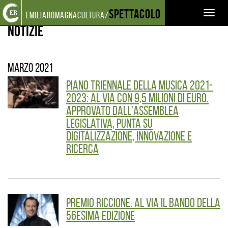
Torna
Cerca
Salta
Salta
Spettacolo
EVENTI E NEWS
NOTIZIE
Toggl
emiliaromagnacultura/
alla
nel
ai
al
home
sito
contenuti
menu
Notizie
naviga
page
principale
marzo 2021
Piano triennale della Musica 2021-
2023: al via con 9,5 milioni di euro.
Approvato dall'Assemblea
legislativa, punta su
digitalizzazione, innovazione e
ricerca
Premio Riccione. Al via il bando della
56esima edizione