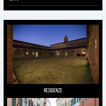
Ti
può
interessare
Residenze