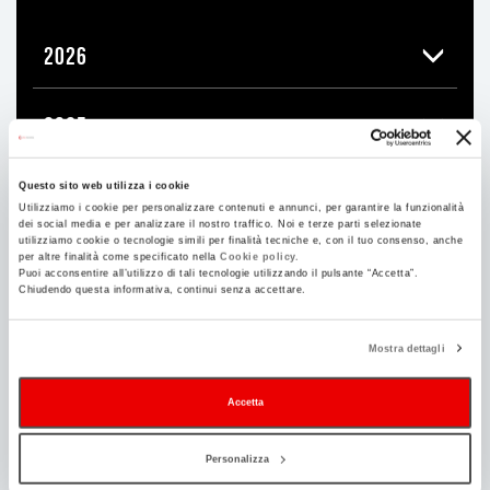
2026
2025
Questo sito web utilizza i cookie
2024
Utilizziamo i cookie per personalizzare contenuti e annunci, per garantire la funzionalità
dei social media e per analizzare il nostro traffico. Noi e terze parti selezionate
utilizziamo cookie o tecnologie simili per finalità tecniche e, con il tuo consenso, anche
per altre finalità come specificato nella
Cookie policy.
2023
Puoi acconsentire all’utilizzo di tali tecnologie utilizzando il pulsante “Accetta”.
Chiudendo questa informativa, continui senza accettare.
2022
Mostra dettagli
2021
Accetta
Personalizza
DICEMBRE
39