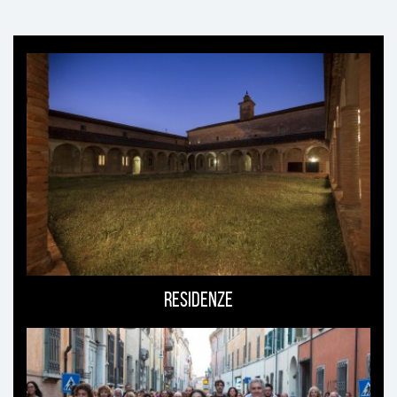
Ti
può
interessare
Residenze