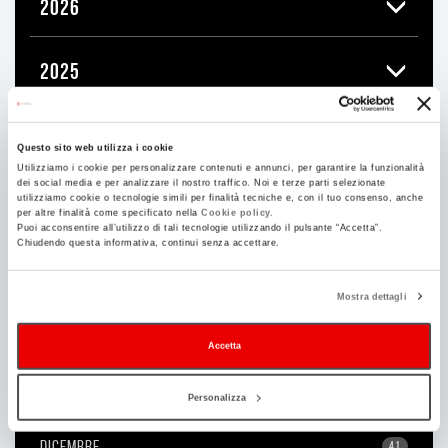
2026
2025
2024
Questo sito web utilizza i cookie
Utilizziamo i cookie per personalizzare contenuti e annunci, per garantire la funzionalità
dei social media e per analizzare il nostro traffico. Noi e terze parti selezionate
2023
utilizziamo cookie o tecnologie simili per finalità tecniche e, con il tuo consenso, anche
per altre finalità come specificato nella
Cookie policy.
Puoi acconsentire all’utilizzo di tali tecnologie utilizzando il pulsante “Accetta”.
Chiudendo questa informativa, continui senza accettare.
2022
Mostra dettagli
2021
Accetta
2020
Personalizza
DICEMBRE
41