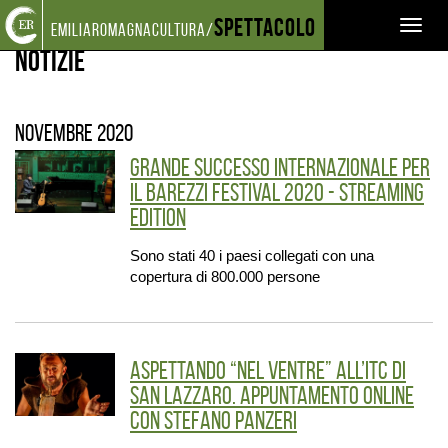
Torna
Cerca
Salta
Salta
Spettacolo
EVENTI E NEWS
NOTIZIE
Toggl
emiliaromagnacultura/
alla
nel
ai
al
home
sito
contenuti
menu
Notizie
naviga
page
principale
novembre 2020
Grande successo internazionale per
il BAREZZI FESTIVAL 2020 - streaming
edition
Sono stati 40 i paesi collegati con una
copertura di 800.000 persone
Aspettando “Nel ventre” all’ITC di
San Lazzaro. Appuntamento online
con Stefano Panzeri