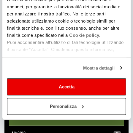
2022
annunci, per garantire la funzionalità dei social media e
per analizzare il nostro traffico. Noi e terze parti
selezionate utilizziamo cookie o tecnologie simili per
DICEMBRE
30
finalità tecniche e, con il tuo consenso, anche per altre
finalità come specificato nella
Cookie policy.
NOVEMBRE
28
Puoi acconsentire all’utilizzo di tali tecnologie utilizzando
il pulsante “Accetta”. Chiudendo questa informativa,
OTTOBRE
26
continui senza accettare.
Mostra dettagli
SETTEMBRE
13
AGOSTO
18
Accetta
LUGLIO
17
Personalizza
GIUGNO
26