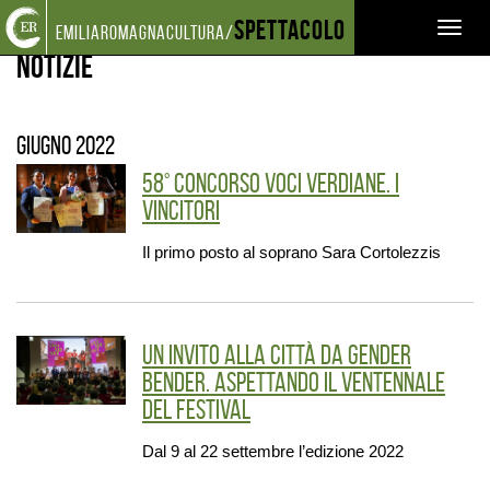
Torna
Cerca
Salta
Salta
Spettacolo
EVENTI E NEWS
NOTIZIE
Toggl
emiliaromagnacultura/
alla
nel
ai
al
home
sito
contenuti
menu
Notizie
naviga
page
principale
giugno 2022
58° Concorso Voci Verdiane. I
vincitori
Il primo posto al soprano Sara Cortolezzis
Un invito alla città da Gender
Bender. Aspettando il ventennale
del festival
Dal 9 al 22 settembre l’edizione 2022